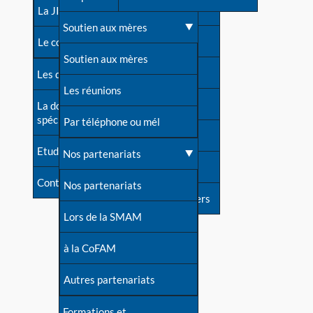
contacts
La JIA
Une difficulté d'allaitement ?
Soutien aux mères
Contact presse
Le congrès
Cas particuliers
Soutien aux mères
Dossier de presse
Les dossiers de l'allaitement
Mythes et vérités
Les réunions
Soutenir LLL
La documentation
spécialisée
Devenir animatrice ?
Par téléphone ou mél
Livre d'or
Etudes récentes
Une question sur le site
Nos partenariats
Forum
Contact
Nos partenariats
S'inscrire à nos newsletters
Lors de la SMAM
à la CoFAM
Autres partenariats
Formations et