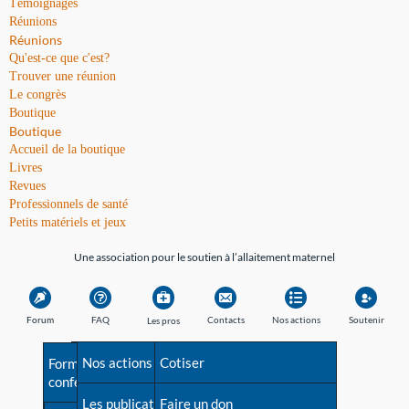
Témoignages
Réunions
Réunions
Qu'est-ce que c'est?
Trouver une réunion
Le congrès
Boutique
Boutique
Accueil de la boutique
Livres
Revues
Professionnels de santé
Petits matériels et jeux
Une association pour le soutien à l’allaitement maternel
Forum
FAQ
Contacts
Nos actions
Soutenir
Les pros
Avant la naissance
Nos actions
Besoin d'aide?
Cotiser
Formations et
conférences
Les débuts
Les publications
Répertoire de tous les
Faire un don