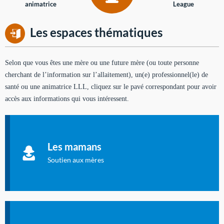
animatrice
League
Les espaces thématiques
Selon que vous êtes une mère ou une future mère (ou toute personne
cherchant de l’information sur l’allaitement), un(e) professionnel(le) de
santé ou une animatrice LLL, cliquez sur le pavé correspondant pour avoir
accès aux informations qui vous intéressent.
Soutien aux mères
Informations sur l'allaitement et le maternage, pour vous aider
Les mamans
à allaiter et vous informer : toutes les rubriques qui
concernent l'allaitement.
Soutien aux mères
Les dossiers de l'allaitement