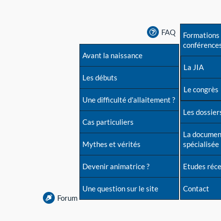
FAQ
Formations 
conférence
Avant la naissance
La JIA
Les débuts
Le congrès
Une difficulté d'allaitement ?
Les dossiers
Cas particuliers
La documen
Mythes et vérités
spécialisée
Devenir animatrice ?
Etudes réc
Une question sur le site
Contact
Forum