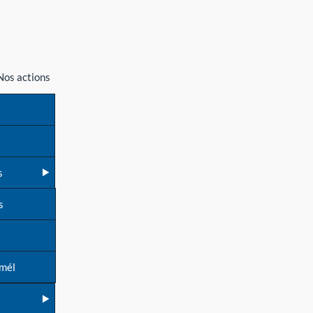
Nos actions
s
s
 mél