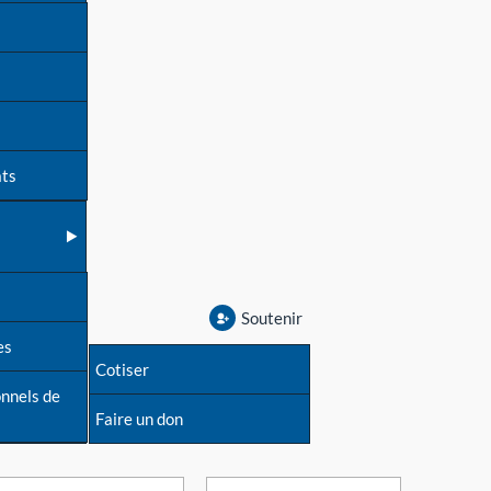
ats
Soutenir
es
Cotiser
onnels de
Faire un don