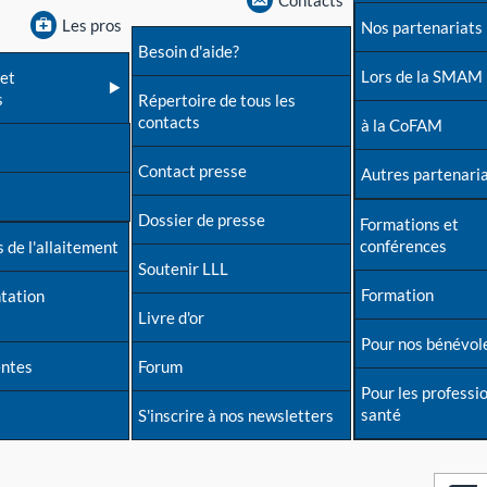
Contacts
Les pros
Nos partenariats
Besoin d'aide?
Lors de la SMAM
et
s
Répertoire de tous les
contacts
à la CoFAM
Contact presse
Autres partenari
Dossier de presse
Formations et
conférences
 de l'allaitement
Soutenir LLL
Formation
tation
Livre d'or
Pour nos bénévol
entes
Forum
Pour les professi
santé
S'inscrire à nos newsletters