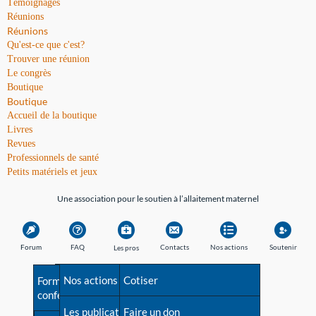
Témoignages
Réunions
Réunions
Qu'est-ce que c'est?
Trouver une réunion
Le congrès
Boutique
Boutique
Accueil de la boutique
Livres
Revues
Professionnels de santé
Petits matériels et jeux
Une association pour le soutien à l’allaitement maternel
Forum
FAQ
Contacts
Nos actions
Soutenir
Les pros
Avant la naissance
Nos actions
Besoin d'aide?
Cotiser
Formations et
conférences
Les débuts
Les publications
Répertoire de tous les
Faire un don