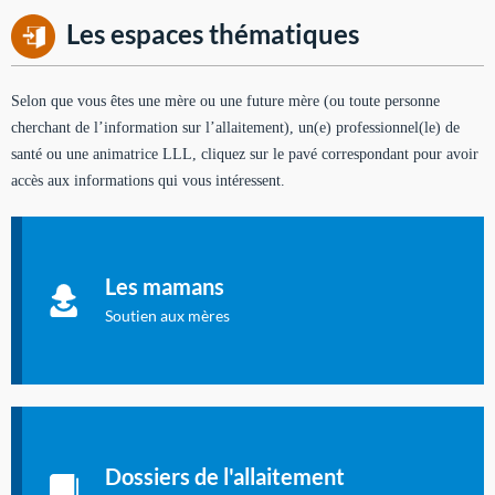
Les espaces thématiques
Selon que vous êtes une mère ou une future mère (ou toute personne
cherchant de l’information sur l’allaitement), un(e) professionnel(le) de
santé ou une animatrice LLL, cliquez sur le pavé correspondant pour avoir
accès aux informations qui vous intéressent.
Soutien aux mères
Informations sur l'allaitement et le maternage, pour vous aider
Les mamans
à allaiter et vous informer : toutes les rubriques qui
concernent l'allaitement.
Soutien aux mères
Les dossiers de l'allaitement
Publication en langue française qui fait le point sur les
Dossiers de l'allaitement
dernières études sur l'allaitement publiées dans la presse