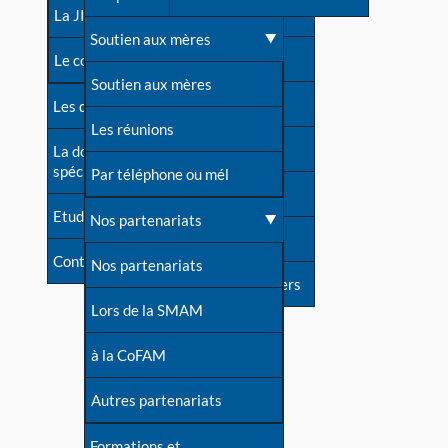
contacts
La JIA
Une difficulté d'allaitement ?
Soutien aux mères
Contact presse
Le congrès
Cas particuliers
Soutien aux mères
Dossier de presse
Les dossiers de l'allaitement
Mythes et vérités
Les réunions
Soutenir LLL
La documentation
spécialisée
Devenir animatrice ?
Par téléphone ou mél
Livre d'or
Etudes récentes
Une question sur le site
Nos partenariats
Forum
Contact
Nos partenariats
S'inscrire à nos newsletters
Lors de la SMAM
à la CoFAM
Autres partenariats
Formations et