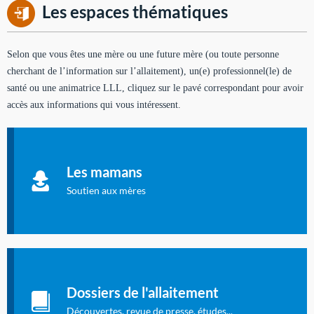
Les espaces thématiques
Selon que vous êtes une mère ou une future mère (ou toute personne
cherchant de l’information sur l’allaitement), un(e) professionnel(le) de
santé ou une animatrice LLL, cliquez sur le pavé correspondant pour avoir
accès aux informations qui vous intéressent.
Soutien aux mères
Informations sur l'allaitement et le maternage, pour vous aider
Les mamans
à allaiter et vous informer : toutes les rubriques qui
concernent l'allaitement.
Soutien aux mères
Les dossiers de l'allaitement
Publication en langue française qui fait le point sur les
Dossiers de l'allaitement
dernières études sur l'allaitement publiées dans la presse
internationale.
Découvertes, revue de presse, études...