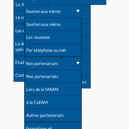
contacts
La JIA
Une difficulté d'allaitement ?
Soutien aux mères
Contact presse
Le congrès
Cas particuliers
Soutien aux mères
Dossier de presse
Les dossiers de l'allaitement
Mythes et vérités
Les réunions
Soutenir LLL
La documentation
spécialisée
Devenir animatrice ?
Par téléphone ou mél
Livre d'or
Etudes récentes
Une question sur le site
Nos partenariats
Forum
Contact
Nos partenariats
S'inscrire à nos newsletters
Lors de la SMAM
à la CoFAM
Autres partenariats
Formations et