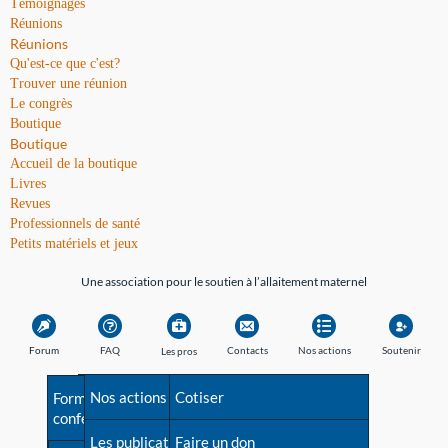
Témoignages
Réunions
Réunions
Qu'est-ce que c'est?
Trouver une réunion
Le congrès
Boutique
Boutique
Accueil de la boutique
Livres
Revues
Professionnels de santé
Petits matériels et jeux
Une association pour le soutien à l’allaitement maternel
Forum
FAQ
Contacts
Nos actions
Soutenir
Les pros
Avant la naissance
Nos actions
Besoin d'aide?
Cotiser
Formations et
conférences
Les débuts
Les publications
Répertoire de tous les
Faire un don