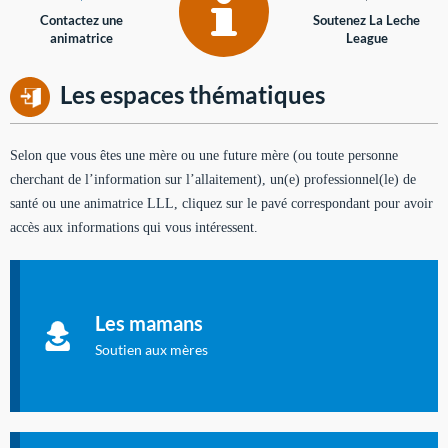
Contactez une
Soutenez La Leche
animatrice
League
Les espaces thématiques
Selon que vous êtes une mère ou une future mère (ou toute personne
cherchant de l’information sur l’allaitement), un(e) professionnel(le) de
santé ou une animatrice LLL, cliquez sur le pavé correspondant pour avoir
accès aux informations qui vous intéressent.
Soutien aux mères
Informations sur l'allaitement et le maternage, pour vous aider
Les mamans
à allaiter et vous informer : toutes les rubriques qui
concernent l'allaitement.
Soutien aux mères