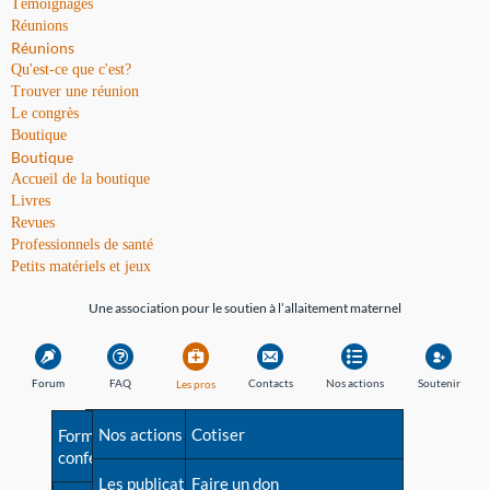
Témoignages
Réunions
Réunions
Qu'est-ce que c'est?
Trouver une réunion
Le congrès
Boutique
Boutique
Accueil de la boutique
Livres
Revues
Professionnels de santé
Petits matériels et jeux
Une association pour le soutien à l’allaitement maternel
Forum
FAQ
Contacts
Nos actions
Soutenir
Les pros
Avant la naissance
Nos actions
Besoin d'aide?
Cotiser
Formations et
conférences
Les débuts
Les publications
Répertoire de tous les
Faire un don