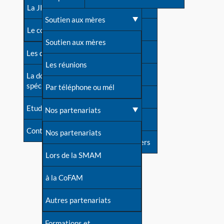
contacts
La JIA
Une difficulté d'allaitement ?
Soutien aux mères
Contact presse
Le congrès
Cas particuliers
Soutien aux mères
Dossier de presse
Les dossiers de l'allaitement
Mythes et vérités
Les réunions
Soutenir LLL
La documentation
spécialisée
Devenir animatrice ?
Par téléphone ou mél
Livre d'or
Etudes récentes
Une question sur le site
Nos partenariats
Forum
Contact
Nos partenariats
S'inscrire à nos newsletters
Lors de la SMAM
à la CoFAM
Autres partenariats
Formations et