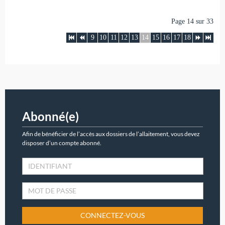
Page 14 sur 33
9
10
11
12
13
14
15
16
17
18
Abonné(e)
Afin de bénéficier de l’accès aux dossiers de l’allaitement, vous devez
disposer d’un compte abonné.
CONNECTEZ-VOUS