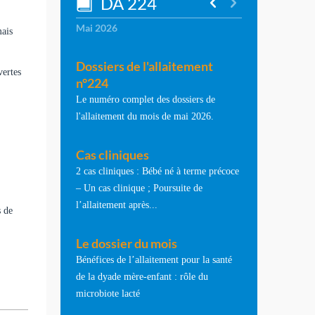
DA 224
Mai 2026
mais
Dossiers de l'allaitement
vertes
n°224
Le numéro complet des dossiers de
l'allaitement du mois de mai 2026.
Cas cliniques
2 cas cliniques : Bébé né à terme précoce
– Un cas clinique ; Poursuite de
l’allaitement après...
s de
Le dossier du mois
Bénéfices de l’allaitement pour la santé
de la dyade mère-enfant : rôle du
microbiote lacté