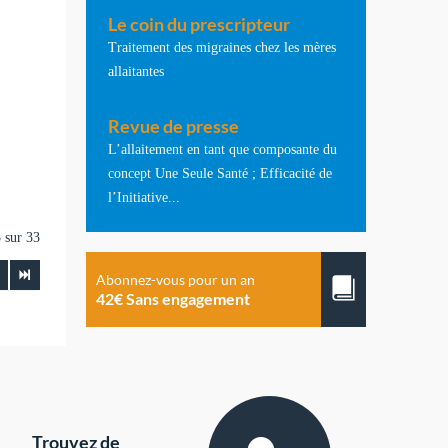
Le coin du prescripteur
Traitement des migraines chez les mères
e
allaitantes
Revue de presse
L’allaitement en tant que composante du
concept Une Seule Santé ; Efficacité de
l’Initiative...
 sur 33
Abonnez-vous pour un an
42€ Sans engagement
Trouvez de