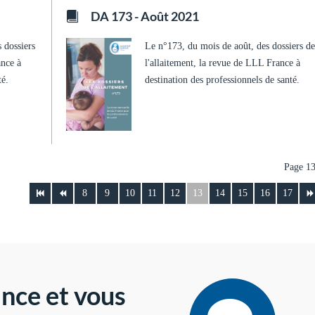
DA 173 - Août 2021
 dossiers
Le n°173, du mois de août, des dossiers d
ance à
l'allaitement, la revue de LLL France à
té.
destination des professionnels de santé.
Page 13
8
9
10
11
12
13
14
15
16
17
nce et vous