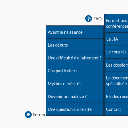
FAQ
Formations 
conférence
Avant la naissance
La JIA
Les débuts
Le congrès
Une difficulté d'allaitement ?
Les dossiers
Cas particuliers
La documen
Mythes et vérités
spécialisée
Devenir animatrice ?
Etudes réc
Une question sur le site
Contact
Forum