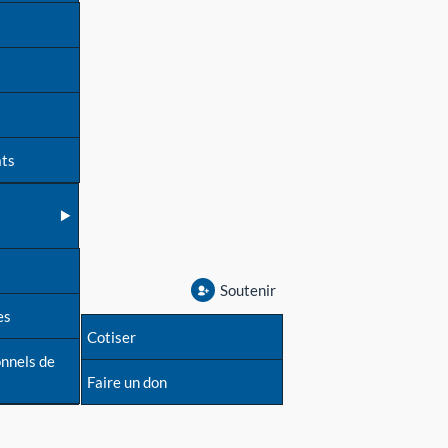
ats
Soutenir
es
Cotiser
onnels de
Faire un don