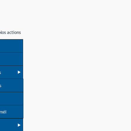
Nos actions
s
s
 mél