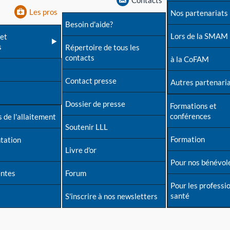
Contacts
Les pros
Nos partenariats
Besoin d'aide?
Lors de la SMAM
et
s
Répertoire de tous les
contacts
à la CoFAM
Contact presse
Autres partenari
Dossier de presse
Formations et
conférences
 de l'allaitement
Soutenir LLL
Formation
tation
Livre d'or
Pour nos bénévol
entes
Forum
Pour les professi
santé
S'inscrire à nos newsletters