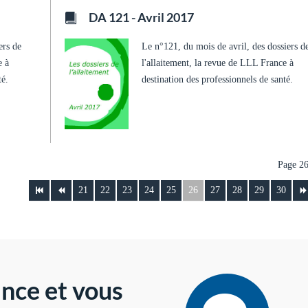
DA 121 - Avril 2017
ers de
Le n°121, du mois de avril, des dossiers d
e à
l'allaitement, la revue de LLL France à
té.
destination des professionnels de santé.
Page 26
21
22
23
24
25
26
27
28
29
30
nce et vous