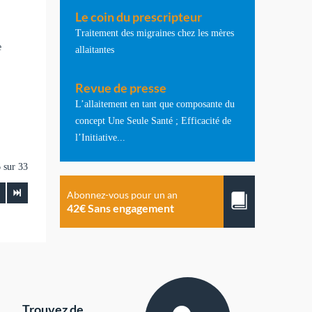
Le coin du prescripteur
Traitement des migraines chez les mères
e
allaitantes
Revue de presse
L’allaitement en tant que composante du
concept Une Seule Santé ; Efficacité de
l’Initiative...
 sur 33
Abonnez-vous pour un an
42€ Sans engagement
Trouvez de