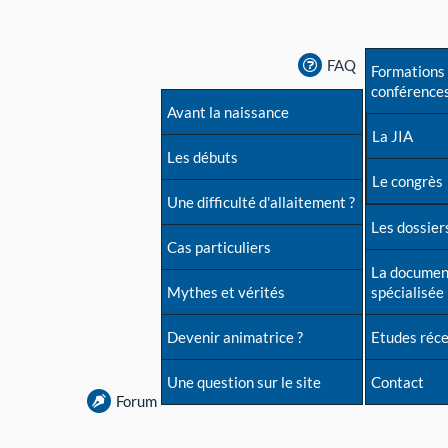
FAQ
Formations 
conférence
Avant la naissance
La JIA
Les débuts
Le congrès
Une difficulté d'allaitement ?
Les dossiers
Cas particuliers
La documen
Mythes et vérités
spécialisée
Devenir animatrice ?
Etudes réc
Une question sur le site
Contact
Forum