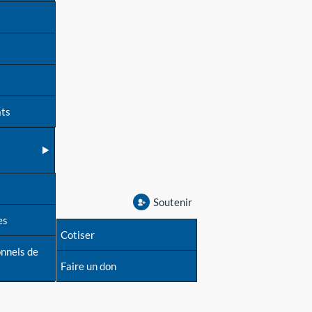
ats
Soutenir
es
Cotiser
onnels de
Faire un don