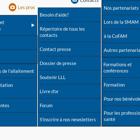
Contacts
Les pros
Nos partenariats
Besoin d'aide?
Lors de la SMAM
et
s
Répertoire de tous les
contacts
à la CoFAM
Contact presse
Autres partenari
Dossier de presse
Formations et
conférences
 de l'allaitement
Soutenir LLL
Formation
tation
Livre d'or
Pour nos bénévol
entes
Forum
Pour les professi
santé
S'inscrire à nos newsletters