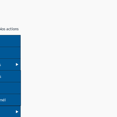
Nos actions
s
s
 mél