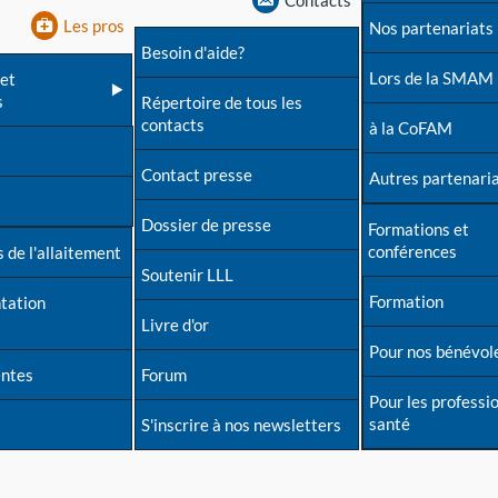
Contacts
Les pros
Nos partenariats
Besoin d'aide?
Lors de la SMAM
et
s
Répertoire de tous les
contacts
à la CoFAM
Contact presse
Autres partenari
Dossier de presse
Formations et
conférences
 de l'allaitement
Soutenir LLL
Formation
tation
Livre d'or
Pour nos bénévol
entes
Forum
Pour les professi
santé
S'inscrire à nos newsletters