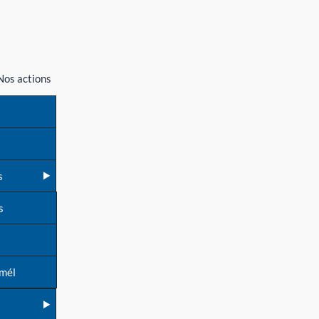
Nos actions
s
s
 mél