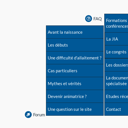
FAQ
Formations 
conférence
Avant la naissance
La JIA
Les débuts
Le congrès
Une difficulté d'allaitement ?
Les dossiers
Cas particuliers
La documen
Mythes et vérités
spécialisée
Devenir animatrice ?
Etudes réc
Une question sur le site
Contact
Forum