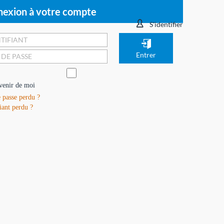
exion à votre compte
S'identifier
venir de moi
 passe perdu ?
iant perdu ?