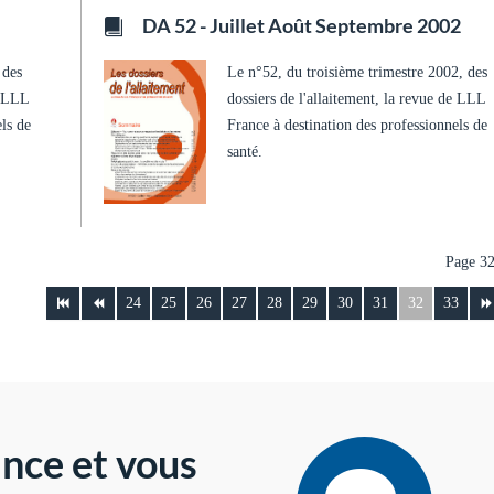
DA 52 - Juillet Août Septembre 2002
 des
Le n°52, du troisième trimestre 2002, des
e LLL
dossiers de l'allaitement, la revue de LLL
els de
France à destination des professionnels de
santé.
Page 32
24
25
26
27
28
29
30
31
32
33
nce et vous