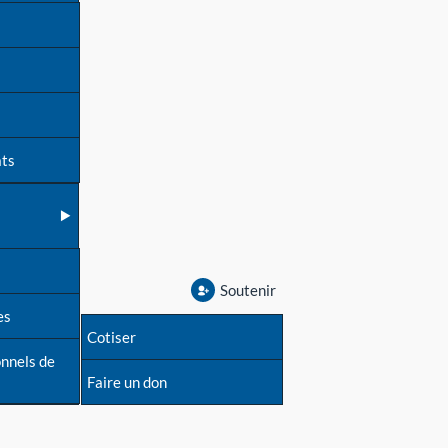
ats
Soutenir
es
Cotiser
onnels de
Faire un don