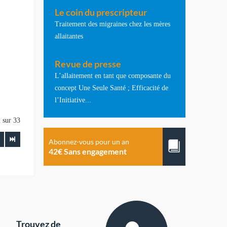
Le coin du prescripteur
Traitement des migraines chez les mères
allaitantes
Revue de presse
L’allaitement en tant que composante du
concept Une Seule Santé ; Efficacité de
l’Initiative...
 sur 33
Abonnez-vous pour un an
42€ Sans engagement
Trouvez de