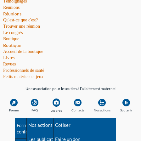
Témoignages
Réunions
Réunions
Qu'est-ce que c'est?
Trouver une réunion
Le congrès
Boutique
Boutique
Accueil de la boutique
Livres
Revues
Professionnels de santé
Petits matériels et jeux
Une association pour le soutien à l’allaitement maternel
Forum
FAQ
Contacts
Nos actions
Soutenir
Les pros
Avant la naissance
Nos actions
Besoin d'aide?
Cotiser
Formations et
conférences
Les débuts
Les publications
Répertoire de tous les
Faire un don