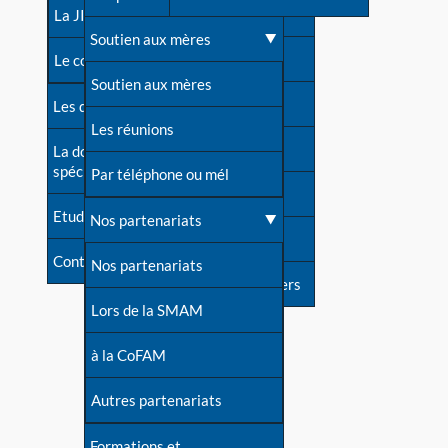
contacts
La JIA
Une difficulté d'allaitement ?
Soutien aux mères
Contact presse
Le congrès
Cas particuliers
Soutien aux mères
Dossier de presse
Les dossiers de l'allaitement
Mythes et vérités
Les réunions
Soutenir LLL
La documentation
spécialisée
Devenir animatrice ?
Par téléphone ou mél
Livre d'or
Etudes récentes
Une question sur le site
Nos partenariats
Forum
Contact
Nos partenariats
S'inscrire à nos newsletters
Lors de la SMAM
à la CoFAM
Autres partenariats
Formations et