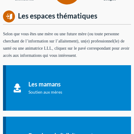
Les espaces thématiques
Selon que vous êtes une mère ou une future mère (ou toute personne
cherchant de l’information sur l’allaitement), un(e) professionnel(le) de
santé ou une animatrice LLL, cliquez sur le pavé correspondant pour avoir
accès aux informations qui vous intéressent.
Soutien aux mères
Informations sur l'allaitement et le maternage, pour vous aider
Les mamans
à allaiter et vous informer : toutes les rubriques qui
concernent l'allaitement.
Soutien aux mères
Les dossiers de l'allaitement
Publication en langue française qui fait le point sur les