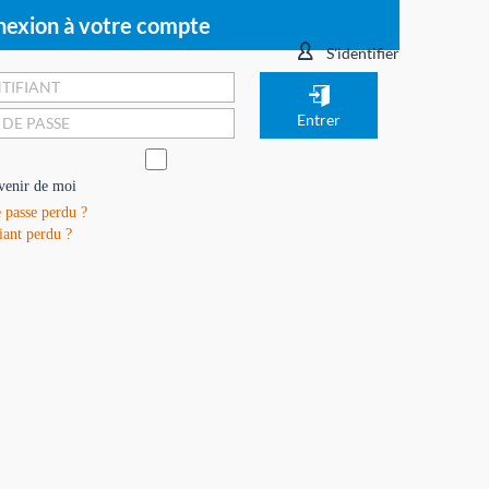
exion à votre compte
S'identifier
venir de moi
 passe perdu ?
iant perdu ?