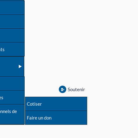
ats
Soutenir
es
Cotiser
onnels de
Faire un don