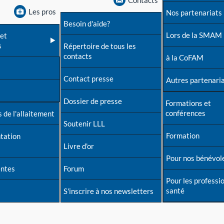
Contacts
Les pros
Nos partenariats
Besoin d'aide?
Lors de la SMAM
et
s
Répertoire de tous les
contacts
à la CoFAM
Contact presse
Autres partenari
Dossier de presse
Formations et
conférences
 de l'allaitement
Soutenir LLL
Formation
tation
Livre d'or
Pour nos bénévol
entes
Forum
Pour les professi
santé
S'inscrire à nos newsletters