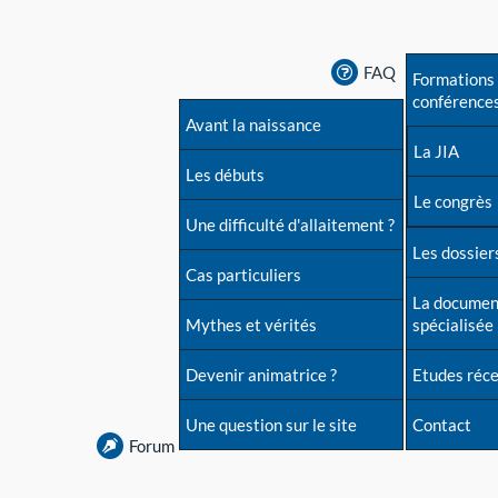
FAQ
Formations 
conférence
Avant la naissance
La JIA
Les débuts
Le congrès
Une difficulté d'allaitement ?
Les dossiers
Cas particuliers
La documen
Mythes et vérités
spécialisée
Devenir animatrice ?
Etudes réc
Une question sur le site
Contact
Forum