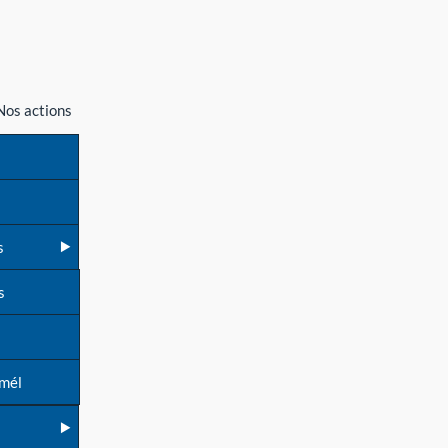
Nos actions
s
s
 mél