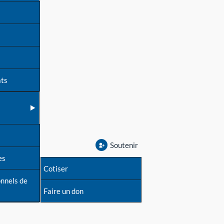
ats
Soutenir
es
Cotiser
onnels de
Faire un don