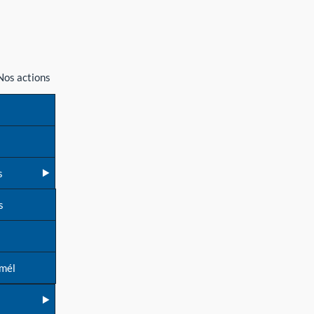
Nos actions
s
s
 mél