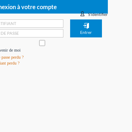
exion à votre compte
S'identifier
venir de moi
 passe perdu ?
iant perdu ?