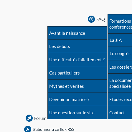
FAQ
Formations 
conférence
Avant la naissance
La JIA
Les débuts
Le congrès
Une difficulté d'allaitement ?
Les dossiers
Cas particuliers
La documen
Mythes et vérités
spécialisée
Devenir animatrice ?
Etudes réc
Une question sur le site
Contact
Forum
S'abonner à ce flux RSS