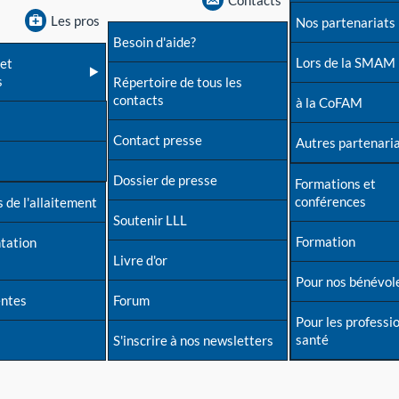
Contacts
Les pros
Nos partenariats
Besoin d'aide?
Lors de la SMAM
et
s
Répertoire de tous les
contacts
à la CoFAM
Contact presse
Autres partenari
Dossier de presse
Formations et
conférences
 de l'allaitement
Soutenir LLL
Formation
tation
Livre d'or
Pour nos bénévol
entes
Forum
Pour les professi
santé
S'inscrire à nos newsletters