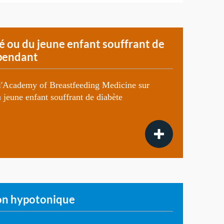
é ou du jeune enfant souffrant de
épendant
 l'Academy of Breastfeeding Medicine sur
u jeune enfant souffrant de diabète
son hypotonique