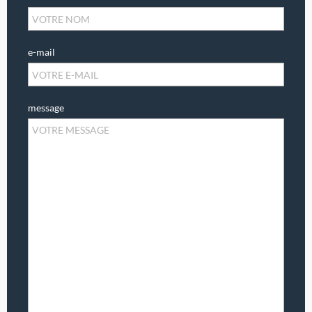
e-mail
message