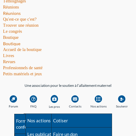
Témoignages
Réunions
Réunions
Qu'est-ce que c'est?
Trouver une réunion
Le congrès
Boutique
Boutique
Accueil de la boutique
Livres
Revues
Professionnels de santé
Petits matériels et jeux
Une association pour le soutien à l’allaitement maternel
Forum
FAQ
Contacts
Nos actions
Soutenir
Les pros
Avant la naissance
Nos actions
Besoin d'aide?
Cotiser
Formations et
conférences
Les débuts
Les publications
Répertoire de tous les
Faire un don