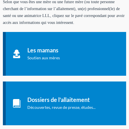
Selon que vous êtes une mère ou une future mère (ou toute personne
cherchant de l’information sur l’allaitement), un(e) professionnel(le) de
santé ou une animatrice LLL, cliquez sur le pavé correspondant pour avoir
accès aux informations qui vous intéressent.
Soutien aux mères
Informations sur l'allaitement et le maternage, pour vous aider
Les mamans
à allaiter et vous informer : toutes les rubriques qui
concernent l'allaitement.
Soutien aux mères
Les dossiers de l'allaitement
Publication en langue française qui fait le point sur les
Dossiers de l'allaitement
dernières études sur l'allaitement publiées dans la presse
internationale.
Découvertes, revue de presse, études...