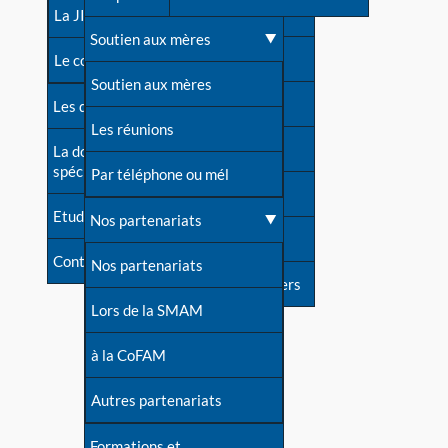
contacts
La JIA
Une difficulté d'allaitement ?
Soutien aux mères
Contact presse
Le congrès
Cas particuliers
Soutien aux mères
Dossier de presse
Les dossiers de l'allaitement
Mythes et vérités
Les réunions
Soutenir LLL
La documentation
spécialisée
Devenir animatrice ?
Par téléphone ou mél
Livre d'or
Etudes récentes
Une question sur le site
Nos partenariats
Forum
Contact
Nos partenariats
S'inscrire à nos newsletters
Lors de la SMAM
à la CoFAM
Autres partenariats
Formations et