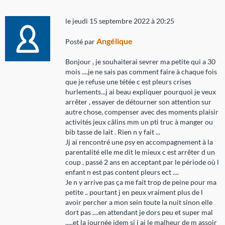
le jeudi 15 septembre 2022 à 20:25
Angélique
Posté par
Bonjour , je souhaiterai sevrer ma petite qui a 30
mois ....je ne sais pas comment faire à chaque fois
que je refuse une tétée c est pleurs crises
hurlements...j ai beau expliquer pourquoi je veux
arrêter , essayer de détourner son attention sur
autre chose, compenser avec des moments plaisir
activités jeux câlins mm un pti truc à manger ou
bib tasse de lait . Rien n y fait ...
Jj ai rencontré une psy en accompagnement à la
parentalité elle me dit le mieux c est arrêter d un
coup , passé 2 ans en acceptant par le période où l
enfant n est pas content pleurs ect ....
Je n y arrive pas ça me fait trop de peine pour ma
petite .. pourtant j en peux vraiment plus de l
avoir percher a mon sein toute la nuit sinon elle
dort pas ....en attendant je dors peu et super mal
.....et la journée idem si j ai le malheur de m assoir