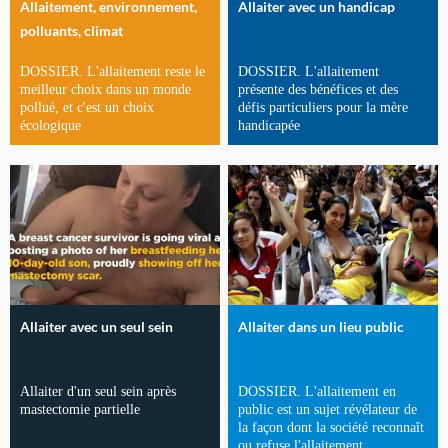
Allaitement, environnement,
Allaiter avec un handicap
polluants, climat
DOSSIER. L'allaitement reste le
DOSSIER. L'allaitement
meilleur choix dans un monde
présente des bénéfices et des
pollué, et c'est un choix
défis particuliers pour la mère
écologique
handicapée
Allaiter avec un seul sein
Allaiter dans un lieu public
Allaiter d'un seul sein après
DOSSIER. L'allaitement en
mastectomie partielle
public est un sujet révélateur de
la façon dont la société reconnaît
ou refuse l'allaitement