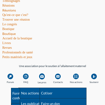
Témoignages
Réunions
Réunions
Qu'est-ce que c'est?
Trouver une réunion
Le congrès
Boutique
Boutique
Accueil de la boutique
Livres
Revues
Professionnels de santé
Petits matériels et jeux
Une association pour le soutien à l’allaitement maternel
Forum
FAQ
Contacts
Nos actions
Soutenir
Les pros
Avant la naissance
Nos actions
Besoin d'aide?
Cotiser
Formations et
conférences
Les débuts
Les publications
Répertoire de tous les
Faire un don