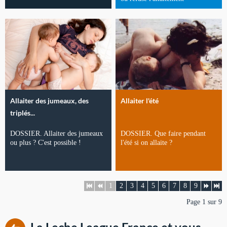
Allaiter des jumeaux, des
Allaiter l'été
triplés...
DOSSIER. Allaiter des jumeaux
DOSSIER. Que faire pendant
ou plus ? C'est possible !
l'été si on allaite ?
1
2
3
4
5
6
7
8
9
Page 1 sur 9