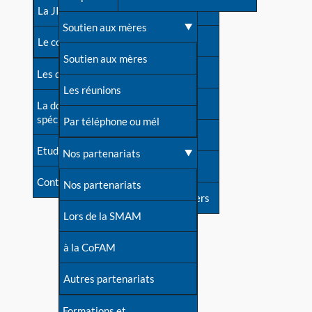
contacts
La JIA
Une difficulté d'allaitement ?
Soutien aux mères
Contact presse
Le congrès
Cas particuliers
Soutien aux mères
Dossier de presse
Les dossiers de l'allaitement
Mythes et vérités
Les réunions
Soutenir LLL
La documentation
spécialisée
Devenir animatrice ?
Par téléphone ou mél
Livre d'or
Etudes récentes
Une question sur le site
Nos partenariats
Forum
Contact
Nos partenariats
S'inscrire à nos newsletters
Lors de la SMAM
à la CoFAM
Autres partenariats
Formations et