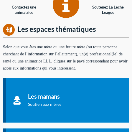
Contactez une
Soutenez La Leche
animatrice
League
Les espaces thématiques
Selon que vous êtes une mère ou une future mère (ou toute personne
cherchant de l’information sur l’allaitement), un(e) professionnel(le) de
santé ou une animatrice LLL, cliquez sur le pavé correspondant pour avoir
accès aux informations qui vous intéressent.
Soutien aux mères
Informations sur l'allaitement et le maternage, pour vous aider
Les mamans
à allaiter et vous informer : toutes les rubriques qui
concernent l'allaitement.
Soutien aux mères