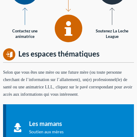
Contactez une
Soutenez La Leche
animatrice
League
Les espaces thématiques
Selon que vous êtes une mère ou une future mère (ou toute personne
cherchant de l’information sur l’allaitement), un(e) professionnel(le) de
santé ou une animatrice LLL, cliquez sur le pavé correspondant pour avoir
accès aux informations qui vous intéressent.
Soutien aux mères
Informations sur l'allaitement et le maternage, pour vous aider
Les mamans
à allaiter et vous informer : toutes les rubriques qui
concernent l'allaitement.
Soutien aux mères