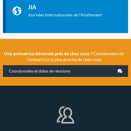
La Cité des Sciences et de l’Industrie a accueilli en novembre
JIA
2019 la 11e Journée Internationale de l’Allaitement, un
évènement exceptionnel organisé par LLL France.
Journées Internationales de l'Allaitement
Une animatrice bénévole près de chez vous ?
Coordonnées de
l’animatrice la plus proche de chez vous
Coordonnées et dates de réunions