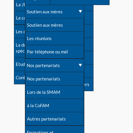
contacts
La JIA
Une difficulté d'allaitement ?
Soutien aux mères
Contact presse
Le congrès
Cas particuliers
Soutien aux mères
Dossier de presse
Les dossiers de l'allaitement
Mythes et vérités
Les réunions
Soutenir LLL
La documentation
spécialisée
Devenir animatrice ?
Par téléphone ou mél
Livre d'or
Etudes récentes
Une question sur le site
Nos partenariats
Forum
Contact
Nos partenariats
S'inscrire à nos newsletters
Lors de la SMAM
à la CoFAM
Autres partenariats
Formations et