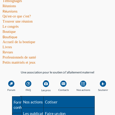
Témoignages
Réunions
Réunions
Qu'est-ce que c'est?
Trouver une réunion
Le congrès
Boutique
Boutique
Accueil de la boutique
Livres
Revues
Professionnels de santé
Petits matériels et jeux
Une association pour le soutien à l’allaitement maternel
Forum
FAQ
Contacts
Nos actions
Soutenir
Les pros
Avant la naissance
Nos actions
Besoin d'aide?
Cotiser
Formations et
conférences
Les débuts
Les publications
Répertoire de tous les
Faire un don