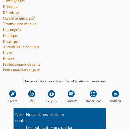
Témoignages
Réunions
Réunions
Qu'est-ce que c'est?
Trouver une réunion
Le congrès
Boutique
Boutique
Accueil de la boutique
Livres
Revues
Professionnels de santé
Petits matériels et jeux
Une association pour le soutien à l’allaitement maternel
Forum
FAQ
Contacts
Nos actions
Soutenir
Les pros
Avant la naissance
Nos actions
Besoin d'aide?
Cotiser
Formations et
conférences
Les débuts
Les publications
Répertoire de tous les
Faire un don