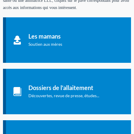
santé ou une animatrice LLL, cliquez sur le pavé correspondant pour avoir
accès aux informations qui vous intéressent.
Soutien aux mères
Informations sur l'allaitement et le maternage, pour vous aider
Les mamans
à allaiter et vous informer : toutes les rubriques qui
concernent l'allaitement.
Soutien aux mères
Les dossiers de l'allaitement
Publication en langue française qui fait le point sur les
Dossiers de l'allaitement
dernières études sur l'allaitement publiées dans la presse
internationale.
Découvertes, revue de presse, études...
Connexion à l'espace privé