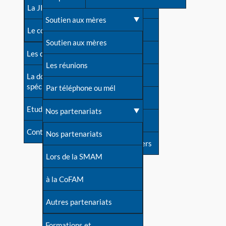
contacts
La JIA
Une difficulté d'allaitement ?
Soutien aux mères
Contact presse
Le congrès
Cas particuliers
Soutien aux mères
Dossier de presse
Les dossiers de l'allaitement
Mythes et vérités
Les réunions
Soutenir LLL
La documentation
spécialisée
Devenir animatrice ?
Par téléphone ou mél
Livre d'or
Etudes récentes
Une question sur le site
Nos partenariats
Forum
Contact
Nos partenariats
S'inscrire à nos newsletters
Lors de la SMAM
à la CoFAM
Autres partenariats
Formations et