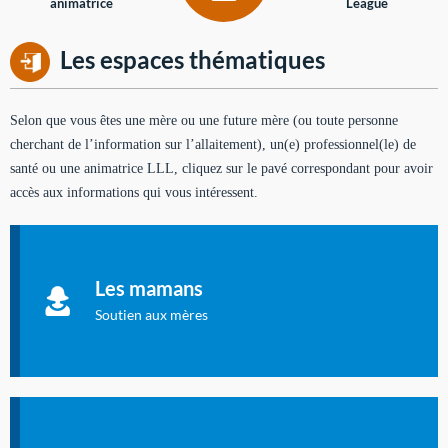
animatrice
League
Les espaces thématiques
Selon que vous êtes une mère ou une future mère (ou toute personne
cherchant de l’information sur l’allaitement), un(e) professionnel(le) de
santé ou une animatrice LLL, cliquez sur le pavé correspondant pour avoir
accès aux informations qui vous intéressent.
Soutien aux mères
Informations sur l'allaitement et le maternage, pour vous aider
Les mamans
à allaiter et vous informer : toutes les rubriques qui
concernent l'allaitement.
Soutien aux mères
Les dossiers de l'allaitement
Publication en langue française qui fait le point sur les