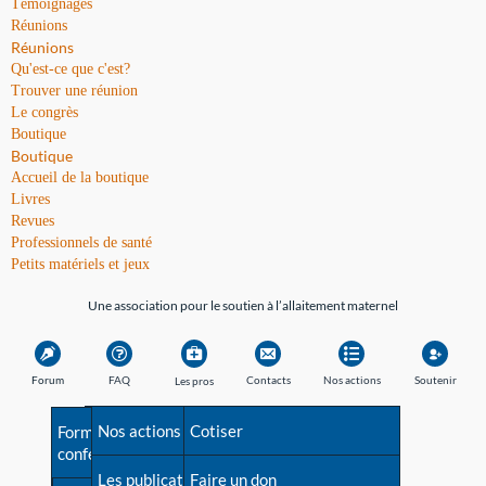
Témoignages
Réunions
Réunions
Qu'est-ce que c'est?
Trouver une réunion
Le congrès
Boutique
Boutique
Accueil de la boutique
Livres
Revues
Professionnels de santé
Petits matériels et jeux
Une association pour le soutien à l’allaitement maternel
Forum
FAQ
Contacts
Nos actions
Soutenir
Les pros
Avant la naissance
Nos actions
Besoin d'aide?
Cotiser
Formations et
conférences
Les débuts
Les publications
Répertoire de tous les
Faire un don