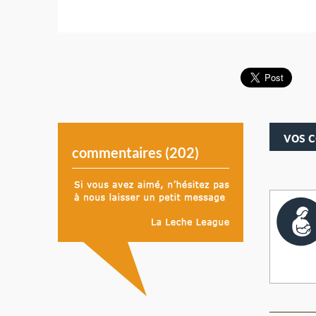
vos 
commentaires (
202
)