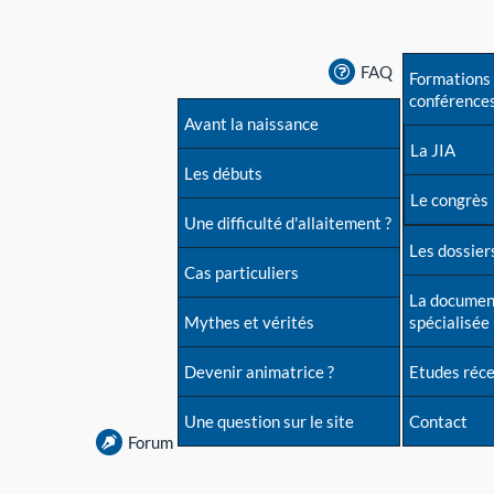
FAQ
Formations 
conférence
Avant la naissance
La JIA
Les débuts
Le congrès
Une difficulté d'allaitement ?
Les dossiers
Cas particuliers
La documen
Mythes et vérités
spécialisée
Devenir animatrice ?
Etudes réc
Une question sur le site
Contact
Forum