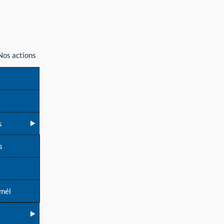
Nos actions
s
s
 mél