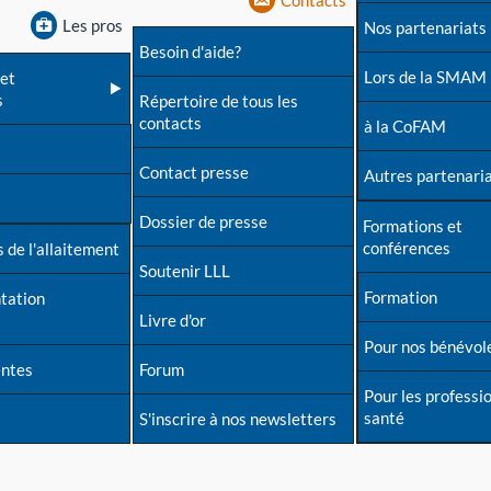
Contacts
Les pros
Nos partenariats
Besoin d'aide?
Lors de la SMAM
et
s
Répertoire de tous les
contacts
à la CoFAM
Contact presse
Autres partenari
Dossier de presse
Formations et
conférences
 de l'allaitement
Soutenir LLL
Formation
tation
Livre d'or
Pour nos bénévol
entes
Forum
Pour les professi
santé
S'inscrire à nos newsletters