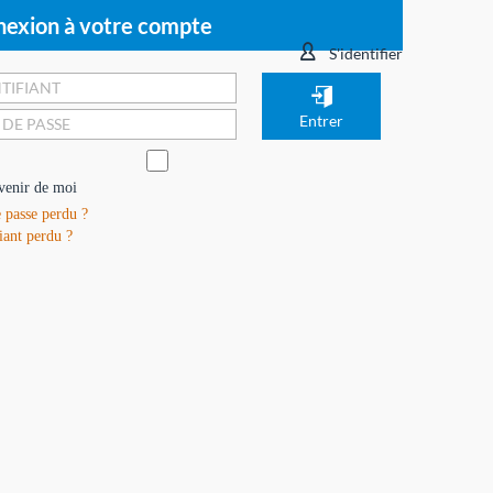
exion à votre compte
S'identifier
venir de moi
 passe perdu ?
iant perdu ?