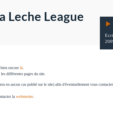
 La Leche League
Ecr
200
u bien encore
là
.
es différentes pages du site.
ra en aucun cas publié sur le site) afin d'éventuellement vous contacte
ntactez la
webmestre
.