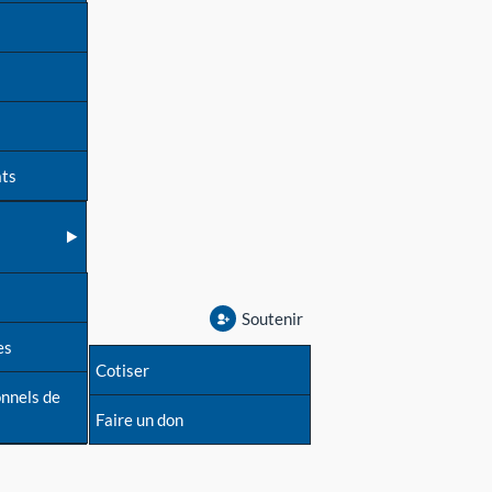
ats
Soutenir
es
Cotiser
onnels de
Faire un don