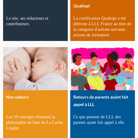
Qualiopi
Le site, ses rédacteurs et
La certification Qualiopi a été
contributeurs.
délivrée à LLL France au titre de
la catégorie d'actions suivante :
actions de formation
Nos valeurs
Retours de parents ayant fait
appel à LLL
Les 10 concepts résument la
Ce que pensent de LLL des
philosophie de base de La Leche
parents ayant fait appel à elle
League