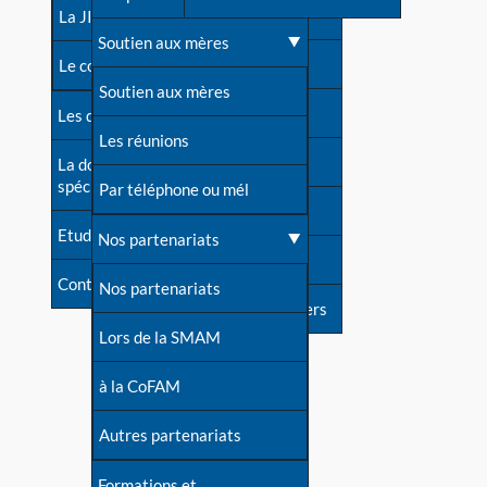
contacts
La JIA
Une difficulté d'allaitement ?
Soutien aux mères
Contact presse
Le congrès
Cas particuliers
Soutien aux mères
Dossier de presse
Les dossiers de l'allaitement
Mythes et vérités
Les réunions
Soutenir LLL
La documentation
spécialisée
Devenir animatrice ?
Par téléphone ou mél
Livre d'or
Etudes récentes
Une question sur le site
Nos partenariats
Forum
Contact
Nos partenariats
S'inscrire à nos newsletters
Lors de la SMAM
à la CoFAM
Autres partenariats
Formations et