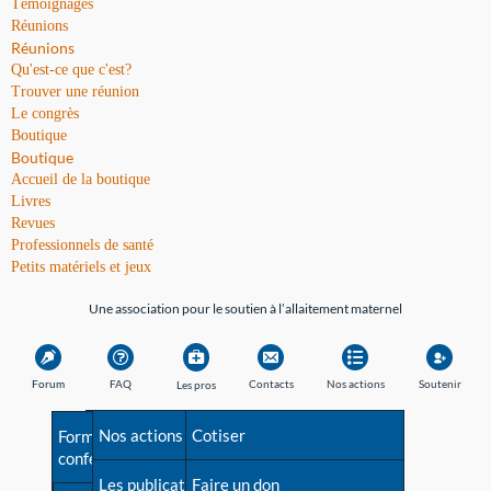
Témoignages
Réunions
Réunions
Qu'est-ce que c'est?
Trouver une réunion
Le congrès
Boutique
Boutique
Accueil de la boutique
Livres
Revues
Professionnels de santé
Petits matériels et jeux
Une association pour le soutien à l’allaitement maternel
Forum
FAQ
Contacts
Nos actions
Soutenir
Les pros
Avant la naissance
Nos actions
Besoin d'aide?
Cotiser
Formations et
conférences
Les débuts
Les publications
Répertoire de tous les
Faire un don