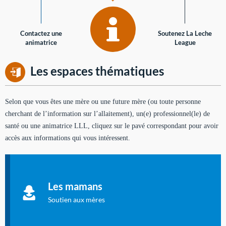
Contactez une
Soutenez La Leche
animatrice
League
Les espaces thématiques
Selon que vous êtes une mère ou une future mère (ou toute personne
cherchant de l’information sur l’allaitement), un(e) professionnel(le) de
santé ou une animatrice LLL, cliquez sur le pavé correspondant pour avoir
accès aux informations qui vous intéressent.
Soutien aux mères
Informations sur l'allaitement et le maternage, pour vous aider
Les mamans
à allaiter et vous informer : toutes les rubriques qui
concernent l'allaitement.
Soutien aux mères