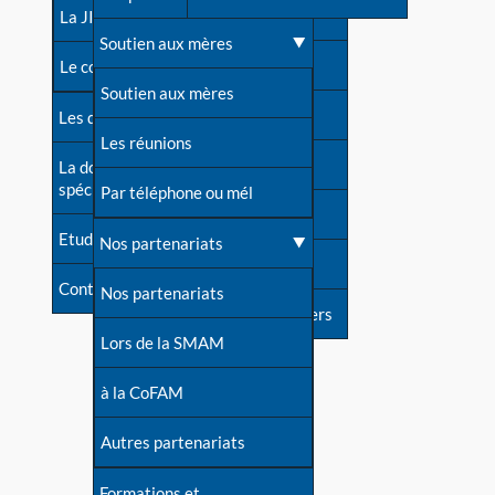
contacts
La JIA
Une difficulté d'allaitement ?
Soutien aux mères
Contact presse
Le congrès
Cas particuliers
Soutien aux mères
Dossier de presse
Les dossiers de l'allaitement
Mythes et vérités
Les réunions
Soutenir LLL
La documentation
spécialisée
Devenir animatrice ?
Par téléphone ou mél
Livre d'or
Etudes récentes
Une question sur le site
Nos partenariats
Forum
Contact
Nos partenariats
S'inscrire à nos newsletters
Lors de la SMAM
à la CoFAM
Autres partenariats
Formations et