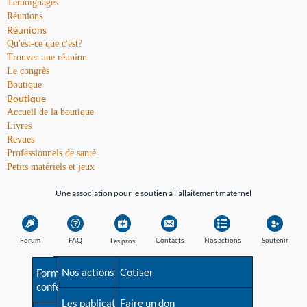
Témoignages
Réunions
Réunions
Qu'est-ce que c'est?
Trouver une réunion
Le congrès
Boutique
Boutique
Accueil de la boutique
Livres
Revues
Professionnels de santé
Petits matériels et jeux
Une association pour le soutien à l’allaitement maternel
Forum
FAQ
Contacts
Nos actions
Soutenir
Les pros
Avant la naissance
Nos actions
Besoin d'aide?
Cotiser
Formations et
conférences
Les débuts
Les publications
Répertoire de tous les
Faire un don