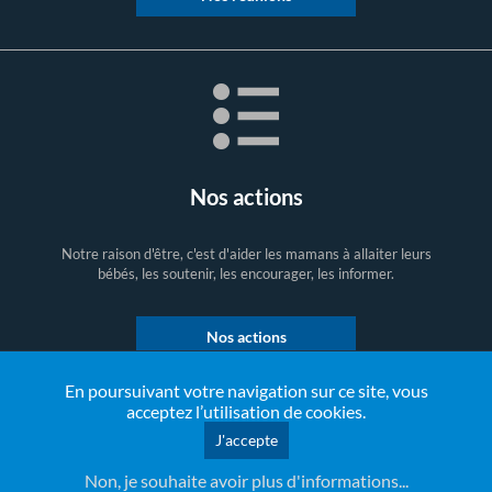
Nos actions
Notre raison d'être, c'est d'aider les mamans à allaiter leurs
bébés, les soutenir, les encourager, les informer.
Nos actions
En poursuivant votre navigation sur ce site, vous
acceptez l’utilisation de cookies.
J'accepte
Copyright © Tous droits réservés
La Leche League France - Allaitement et maternage
- création
Non, je souhaite avoir plus d'informations...
web emediacom - Lille