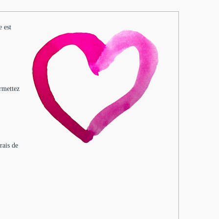
e est
ermettez
rais de