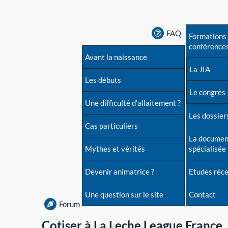
FAQ
Formations 
conférence
Avant la naissance
La JIA
Les débuts
Le congrès
Une difficulté d'allaitement ?
Les dossiers
Cas particuliers
La documen
Mythes et vérités
spécialisée
Devenir animatrice ?
Etudes réc
Une question sur le site
Contact
Forum
Cotiser à La Leche League France