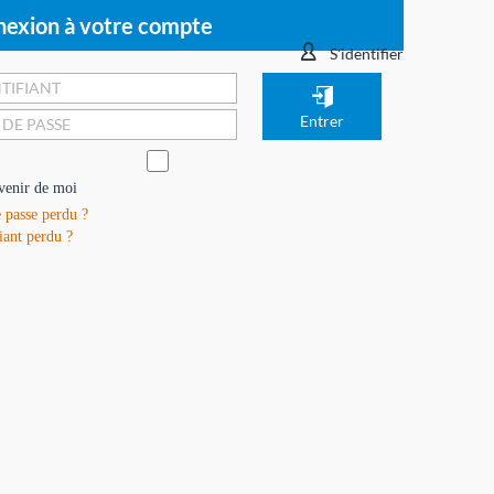
exion à votre compte
S'identifier
venir de moi
 passe perdu ?
iant perdu ?