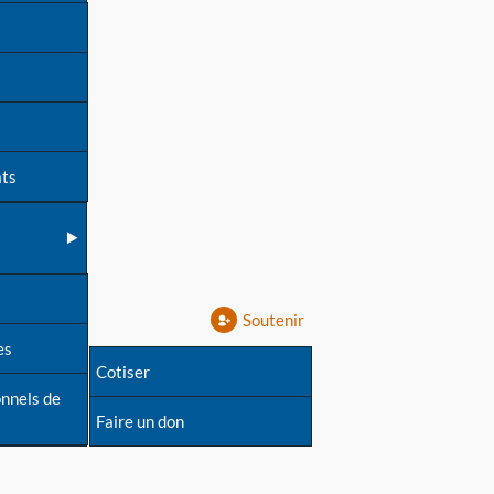
ats
Soutenir
es
Cotiser
onnels de
Faire un don