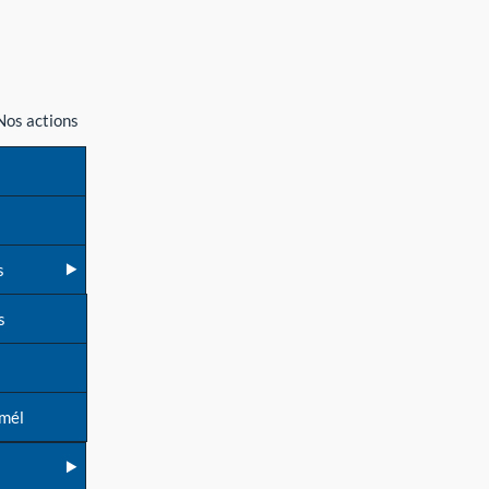
Nos actions
s
s
 mél