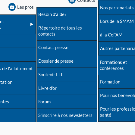
Contacts
Les pros
Nos partenariats
Besoin d'aide?
Lors de la SMAM
et
s
Répertoire de tous les
contacts
à la CoFAM
Contact presse
Autres partenari
Dossier de presse
Formations et
conférences
 de l'allaitement
Soutenir LLL
Formation
tation
Livre d'or
Pour nos bénévol
entes
Forum
Pour les professi
santé
S'inscrire à nos newsletters