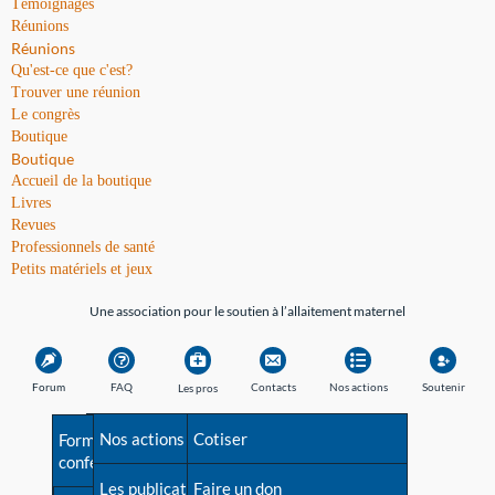
Témoignages
Réunions
Réunions
Qu'est-ce que c'est?
Trouver une réunion
Le congrès
Boutique
Boutique
Accueil de la boutique
Livres
Revues
Professionnels de santé
Petits matériels et jeux
Une association pour le soutien à l’allaitement maternel
Forum
FAQ
Contacts
Nos actions
Soutenir
Les pros
Avant la naissance
Nos actions
Besoin d'aide?
Cotiser
Formations et
conférences
Les débuts
Les publications
Répertoire de tous les
Faire un don