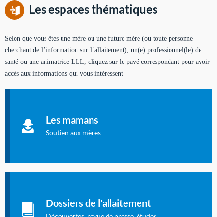
Les espaces thématiques
Selon que vous êtes une mère ou une future mère (ou toute personne
cherchant de l’information sur l’allaitement), un(e) professionnel(le) de
santé ou une animatrice LLL, cliquez sur le pavé correspondant pour avoir
accès aux informations qui vous intéressent.
Soutien aux mères
Informations sur l'allaitement et le maternage, pour vous aider
Les mamans
à allaiter et vous informer : toutes les rubriques qui
concernent l'allaitement.
Soutien aux mères
Les dossiers de l'allaitement
Publication en langue française qui fait le point sur les
Dossiers de l'allaitement
dernières études sur l'allaitement publiées dans la presse
internationale.
Découvertes, revue de presse, études...