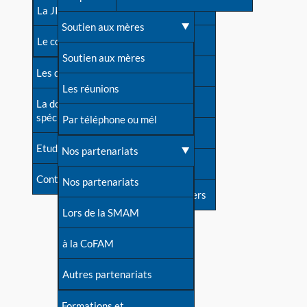
contacts
La JIA
Une difficulté d'allaitement ?
Soutien aux mères
Contact presse
Le congrès
Cas particuliers
Soutien aux mères
Dossier de presse
Les dossiers de l'allaitement
Mythes et vérités
Les réunions
Soutenir LLL
La documentation
spécialisée
Devenir animatrice ?
Par téléphone ou mél
Livre d'or
Etudes récentes
Une question sur le site
Nos partenariats
Forum
Contact
Nos partenariats
S'inscrire à nos newsletters
Lors de la SMAM
à la CoFAM
Autres partenariats
Formations et