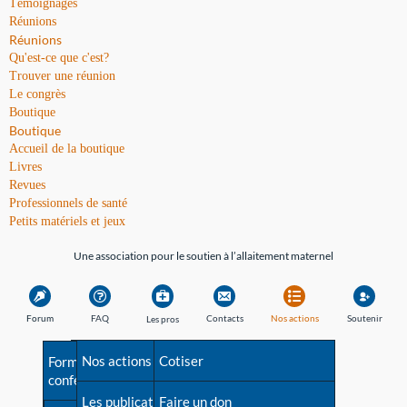
Témoignages
Réunions
Réunions
Qu'est-ce que c'est?
Trouver une réunion
Le congrès
Boutique
Boutique
Accueil de la boutique
Livres
Revues
Professionnels de santé
Petits matériels et jeux
Une association pour le soutien à l’allaitement maternel
Forum
FAQ
Contacts
Nos actions
Soutenir
Les pros
Avant la naissance
Nos actions
Besoin d'aide?
Cotiser
Formations et
conférences
Les débuts
Les publications
Répertoire de tous les
Faire un don