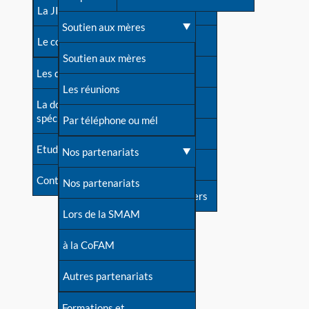
contacts
La JIA
Une difficulté d'allaitement ?
Soutien aux mères
Contact presse
Le congrès
Cas particuliers
Soutien aux mères
Dossier de presse
Les dossiers de l'allaitement
Mythes et vérités
Les réunions
Soutenir LLL
La documentation
spécialisée
Devenir animatrice ?
Par téléphone ou mél
Livre d'or
Etudes récentes
Une question sur le site
Nos partenariats
Forum
Contact
Nos partenariats
S'inscrire à nos newsletters
Lors de la SMAM
à la CoFAM
Autres partenariats
Formations et