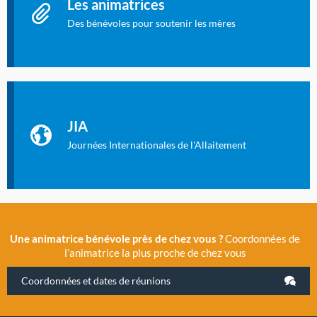
Les animatrices
Des bénévoles pour soutenir les mères
Identifiant oublié ?
Mot de passe oublié ?
Les Journées Internationales de l'Allaitement
La Cité des Sciences et de l’Industrie a accueilli en novembre
JIA
2019 la 11e Journée Internationale de l’Allaitement, un
évènement exceptionnel organisé par LLL France.
Journées Internationales de l'Allaitement
Une animatrice bénévole près de chez vous ?
Coordonnées de
l’animatrice la plus proche de chez vous
Coordonnées et dates de réunions