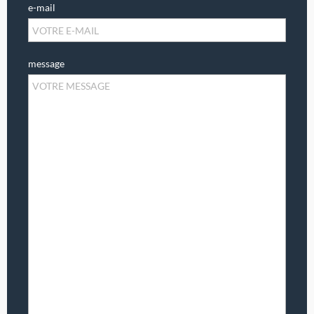
e-mail
message