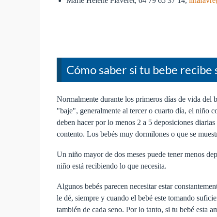
Marie Hélène Plaveret, 04 79 65 37 14,
linafavr
Cómo saber si tu bebe recibe s
Normalmente durante los primeros días de vida del be
"baje", generalmente al tercer o cuarto día, el niño
deben hacer por lo menos 2 a 5 deposiciones diarias 
contento. Los bebés muy dormilones o que se muestran
Un niño mayor de dos meses puede tener menos depos
niño está recibiendo lo que necesita.
Algunos bebés parecen necesitar estar constantement
le dé, siempre y cuando el bebé este tomando sufici
también de cada seno. Por lo tanto, si tu bebé esta