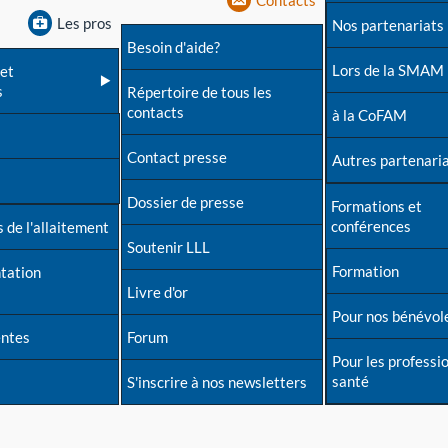
Contacts
Les pros
Nos partenariats
Besoin d'aide?
Lors de la SMAM
et
s
Répertoire de tous les
contacts
à la CoFAM
Contact presse
Autres partenari
Dossier de presse
Formations et
conférences
 de l'allaitement
Soutenir LLL
Formation
tation
Livre d'or
Pour nos bénévol
entes
Forum
Pour les professi
santé
S'inscrire à nos newsletters