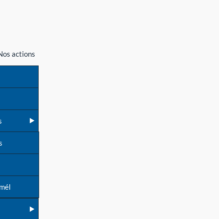
Nos actions
s
s
 mél