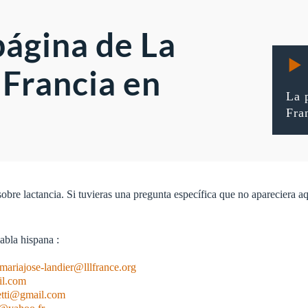
página de La
 Francia en
La 
Fra
bre lactancia. Si tuvieras una pregunta específica que no apareciera aqu
bla hispana :
mariajose-landier@lllfrance.org
il.com
zetti@gmail.com