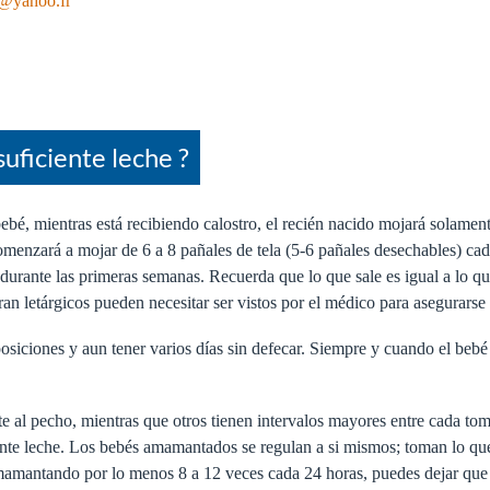
e@yahoo.fr
uficiente leche ?
bé, mientras está recibiendo calostro, el recién nacido mojará solamen
 comenzará a mojar de 6 a 8 pañales de tela (5-6 pañales desechables) ca
durante las primeras semanas. Recuerda que lo que sale es igual a lo qu
 letárgicos pueden necesitar ser vistos por el médico para asegurarse 
iciones y aun tener varios días sin defecar. Siempre y cuando el bebé 
e al pecho, mientras que otros tienen intervalos mayores entre cada to
ente leche. Los bebés amamantados se regulan a si mismos; toman lo qu
 amamantando por lo menos 8 a 12 veces cada 24 horas, puedes dejar que