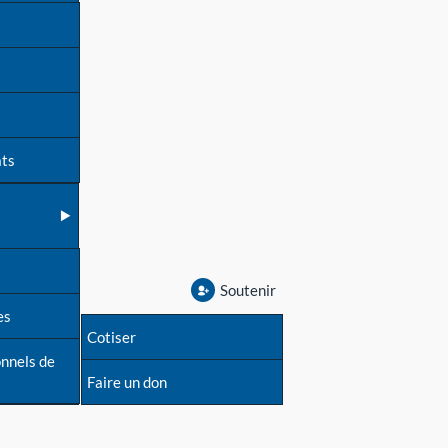
ats
Soutenir
es
Cotiser
onnels de
Faire un don