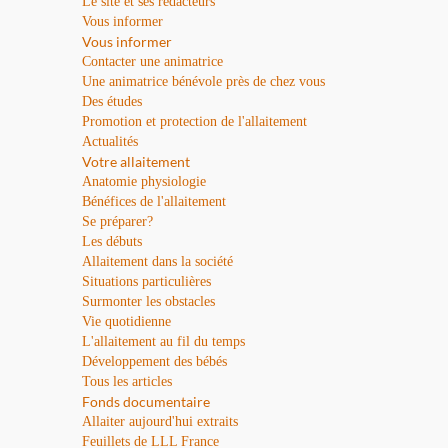
Le site et ses rédacteurs
Vous informer
Vous informer
Contacter une animatrice
Une animatrice bénévole près de chez vous
Des études
Promotion et protection de l'allaitement
Actualités
Votre allaitement
Anatomie physiologie
Bénéfices de l'allaitement
Se préparer?
Les débuts
Allaitement dans la société
Situations particulières
Surmonter les obstacles
Vie quotidienne
L'allaitement au fil du temps
Développement des bébés
Tous les articles
Fonds documentaire
Allaiter aujourd'hui extraits
Feuillets de LLL France