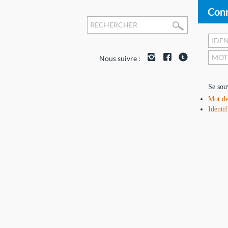
Conn
Nous suivre :
Se sou
Mot de
Identif