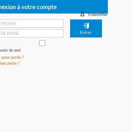
exion à votre compte
S'identifier
venir de moi
 passe perdu ?
iant perdu ?