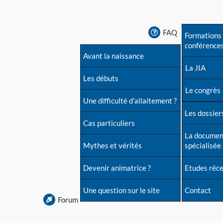
FAQ
Formations 
conférence
Avant la naissance
La JIA
Les débuts
Le congrès
Une difficulté d'allaitement ?
Les dossiers
Cas particuliers
La documen
Mythes et vérités
spécialisée
Devenir animatrice ?
Etudes réc
Une question sur le site
Contact
Forum