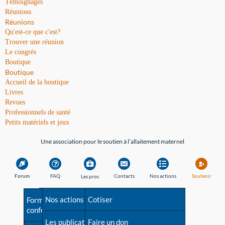
Témoignages
Réunions
Réunions
Qu'est-ce que c'est?
Trouver une réunion
Le congrès
Boutique
Boutique
Accueil de la boutique
Livres
Revues
Professionnels de santé
Petits matériels et jeux
Une association pour le soutien à l’allaitement maternel
Forum
FAQ
Contacts
Nos actions
Soutenir
Les pros
Avant la naissance
Nos actions
Besoin d'aide?
Cotiser
Formations et
conférences
Les débuts
Les publications
Répertoire de tous les
Faire un don