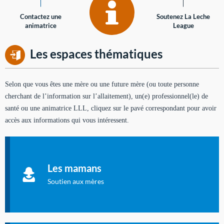
Contactez une
Soutenez La Leche
animatrice
League
Les espaces thématiques
Selon que vous êtes une mère ou une future mère (ou toute personne
cherchant de l’information sur l’allaitement), un(e) professionnel(le) de
santé ou une animatrice LLL, cliquez sur le pavé correspondant pour avoir
accès aux informations qui vous intéressent.
Soutien aux mères
Informations sur l'allaitement et le maternage, pour vous aider
Les mamans
à allaiter et vous informer : toutes les rubriques qui
concernent l'allaitement.
Soutien aux mères