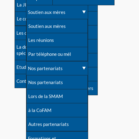
contacts
La JIA
Une difficulté d'allaitement ?
Soutien aux mères
Contact presse
Le congrès
Cas particuliers
Soutien aux mères
Dossier de presse
Les dossiers de l'allaitement
Mythes et vérités
Les réunions
Soutenir LLL
La documentation
spécialisée
Devenir animatrice ?
Par téléphone ou mél
Livre d'or
Etudes récentes
Une question sur le site
Nos partenariats
Forum
Contact
Nos partenariats
S'inscrire à nos newsletters
Lors de la SMAM
à la CoFAM
Autres partenariats
Formations et