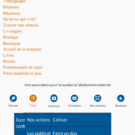
Témoignages
Réunions
Réunions
Qu'est-ce que c'est?
Trouver une réunion
Le congrès
Boutique
Boutique
Accueil de la boutique
Livres
Revues
Professionnels de santé
Petits matériels et jeux
Une association pour le soutien à l’allaitement maternel
Forum
FAQ
Contacts
Nos actions
Soutenir
Les pros
Avant la naissance
Nos actions
Besoin d'aide?
Cotiser
Formations et
conférences
Les débuts
Les publications
Répertoire de tous les
Faire un don