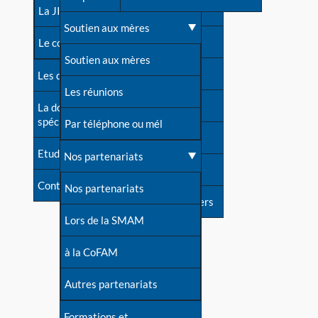
contacts
La JIA
Une difficulté d'allaitement ?
Soutien aux mères
Contact presse
Le congrès
Cas particuliers
Soutien aux mères
Dossier de presse
Les dossiers de l'allaitement
Mythes et vérités
Les réunions
Soutenir LLL
La documentation
spécialisée
Devenir animatrice ?
Par téléphone ou mél
Livre d'or
Etudes récentes
Une question sur le site
Nos partenariats
Forum
Contact
Nos partenariats
S'inscrire à nos newsletters
Lors de la SMAM
à la CoFAM
Autres partenariats
Formations et