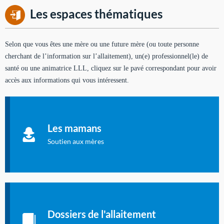
Les espaces thématiques
Selon que vous êtes une mère ou une future mère (ou toute personne
cherchant de l’information sur l’allaitement), un(e) professionnel(le) de
santé ou une animatrice LLL, cliquez sur le pavé correspondant pour avoir
accès aux informations qui vous intéressent.
Soutien aux mères
Informations sur l'allaitement et le maternage, pour vous aider
Les mamans
à allaiter et vous informer : toutes les rubriques qui
concernent l'allaitement.
Soutien aux mères
Les dossiers de l'allaitement
Publication en langue française qui fait le point sur les
Dossiers de l'allaitement
dernières études sur l'allaitement publiées dans la presse