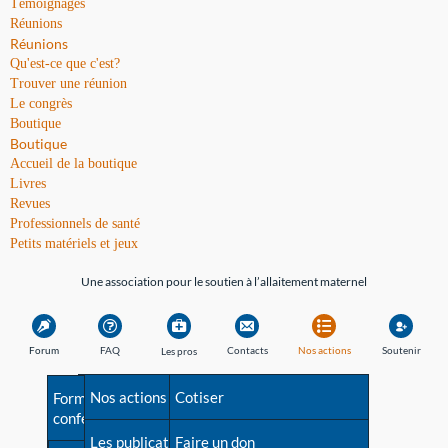
Témoignages
Réunions
Réunions
Qu'est-ce que c'est?
Trouver une réunion
Le congrès
Boutique
Boutique
Accueil de la boutique
Livres
Revues
Professionnels de santé
Petits matériels et jeux
Une association pour le soutien à l’allaitement maternel
Forum
FAQ
Contacts
Nos actions
Soutenir
Les pros
Avant la naissance
Nos actions
Besoin d'aide?
Cotiser
Formations et
conférences
Les débuts
Les publications
Répertoire de tous les
Faire un don