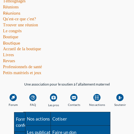
Témoignages
Réunions
Réunions
Qu'est-ce que c'est?
Trouver une réunion
Le congrès
Boutique
Boutique
Accueil de la boutique
Livres
Revues
Professionnels de santé
Petits matériels et jeux
Une association pour le soutien à l’allaitement maternel
Forum
FAQ
Contacts
Nos actions
Soutenir
Les pros
Avant la naissance
Nos actions
Besoin d'aide?
Cotiser
Formations et
conférences
Les débuts
Les publications
Répertoire de tous les
Faire un don