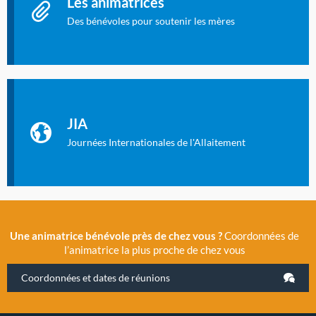
Les animatrices
Des bénévoles pour soutenir les mères
Identifiant oublié ?
Mot de passe oublié ?
Les Journées Internationales de l'Allaitement
La Cité des Sciences et de l’Industrie a accueilli en novembre
JIA
2019 la 11e Journée Internationale de l’Allaitement, un
évènement exceptionnel organisé par LLL France.
Journées Internationales de l'Allaitement
Une animatrice bénévole près de chez vous ?
Coordonnées de
l’animatrice la plus proche de chez vous
Coordonnées et dates de réunions