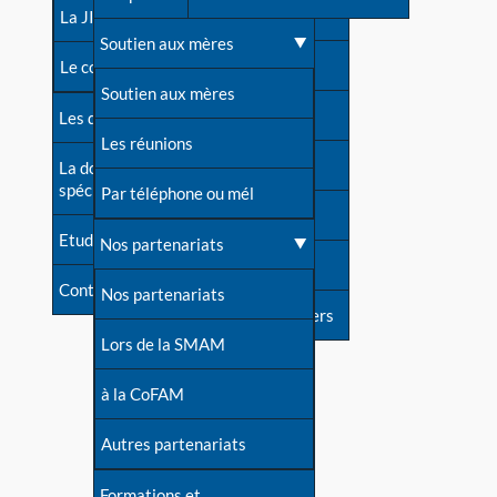
contacts
La JIA
Une difficulté d'allaitement ?
Soutien aux mères
Contact presse
Le congrès
Cas particuliers
Soutien aux mères
Dossier de presse
Les dossiers de l'allaitement
Mythes et vérités
Les réunions
Soutenir LLL
La documentation
spécialisée
Devenir animatrice ?
Par téléphone ou mél
Livre d'or
Etudes récentes
Une question sur le site
Nos partenariats
Forum
Contact
Nos partenariats
S'inscrire à nos newsletters
Lors de la SMAM
à la CoFAM
Autres partenariats
Formations et