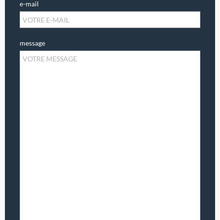
e-mail
message