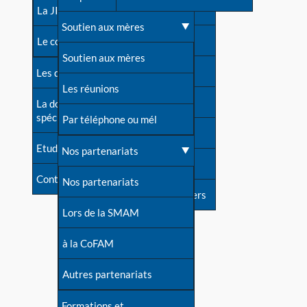
contacts
La JIA
Une difficulté d'allaitement ?
Soutien aux mères
Contact presse
Le congrès
Cas particuliers
Soutien aux mères
Dossier de presse
Les dossiers de l'allaitement
Mythes et vérités
Les réunions
Soutenir LLL
La documentation
spécialisée
Devenir animatrice ?
Par téléphone ou mél
Livre d'or
Etudes récentes
Une question sur le site
Nos partenariats
Forum
Contact
Nos partenariats
S'inscrire à nos newsletters
Lors de la SMAM
à la CoFAM
Autres partenariats
Formations et