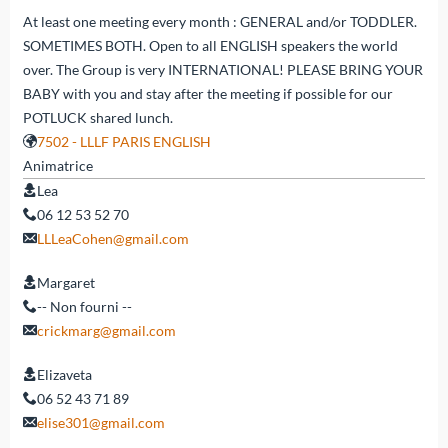
At least one meeting every month : GENERAL and/or TODDLER.
SOMETIMES BOTH. Open to all ENGLISH speakers the world
over. The Group is very INTERNATIONAL! PLEASE BRING YOUR
BABY with you and stay after the meeting if possible for our
POTLUCK shared lunch.
7502 - LLLF PARIS ENGLISH
Animatrice
Lea
06 12 53 52 70
LLLeaCohen@gmail.com
Margaret
-- Non fourni --
crickmarg@gmail.com
Elizaveta
06 52 43 71 89
elise301@gmail.com