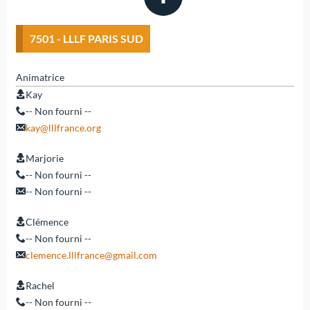
7501 - LLLF PARIS SUD
Animatrice
Kay
-- Non fourni --
kay@lllfrance.org
Marjorie
-- Non fourni --
-- Non fourni --
Clémence
-- Non fourni --
clemence.lllfrance@gmail.com
Rachel
-- Non fourni --