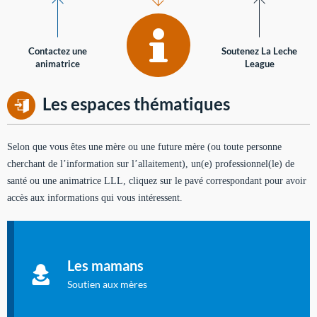
Contactez une
Soutenez La Leche
animatrice
League
Les espaces thématiques
Selon que vous êtes une mère ou une future mère (ou toute personne
cherchant de l’information sur l’allaitement), un(e) professionnel(le) de
santé ou une animatrice LLL, cliquez sur le pavé correspondant pour avoir
accès aux informations qui vous intéressent.
Soutien aux mères
Informations sur l'allaitement et le maternage, pour vous aider
Les mamans
à allaiter et vous informer : toutes les rubriques qui
concernent l'allaitement.
Soutien aux mères