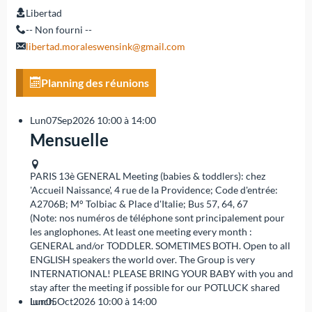
Libertad
-- Non fourni --
libertad.moraleswensink@gmail.com
Planning des réunions
Lun
07
Sep
2026
10:00 à 14:00
Mensuelle
PARIS 13è
GENERAL Meeting (babies & toddlers): chez
'Accueil Naissance', 4 rue de la Providence; Code d'entrée:
A2706B; M° Tolbiac & Place d'Italie; Bus 57, 64, 67
(Note: nos numéros de téléphone sont principalement pour
les anglophones. At least one meeting every month :
GENERAL and/or TODDLER. SOMETIMES BOTH. Open to all
ENGLISH speakers the world over. The Group is very
INTERNATIONAL! PLEASE BRING YOUR BABY with you and
stay after the meeting if possible for our POTLUCK shared
lunch.
Lun
05
Oct
2026
10:00 à 14:00