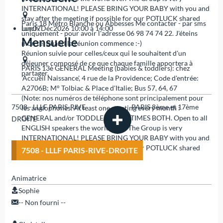
INTERNATIONAL! PLEASE BRING YOUR BABY with you and
stay after the meeting if possible for our POTLUCK shared
Paris 18
Métro Blanche ou Abbesses Me contacter - par sms
lunch.
Lun
07
Déc
2026
10:00 à 14:00
uniquement - pour avoir l'adresse 06 98 74 74 22. J'éteins
Mensuelle
mon tel quand la réunion commence :-)
Réunion suivie pour celles/ceux qui le souhaitent d'un
déjeuner composé de ce que chaque famille apportera à
PARIS 13è
GENERAL Meeting (babies & toddlers): chez
partager.
'Accueil Naissance', 4 rue de la Providence; Code d'entrée:
A2706B; M° Tolbiac & Place d'Italie; Bus 57, 64, 67
(Note: nos numéros de téléphone sont principalement pour
7508 - LLLF PARIS-RIVE-
PARIS 8ème et 17ème
les anglophones. At least one meeting every month :
GENERAL and/or TODDLER. SOMETIMES BOTH. Open to all
DROITE
ENGLISH speakers the world over. The Group is very
INTERNATIONAL! PLEASE BRING YOUR BABY with you and
stay after the meeting if possible for our POTLUCK shared
7508 - LLLF PARIS-RIVE-DROITE
lunch.
Animatrice
Sophie
-- Non fourni --