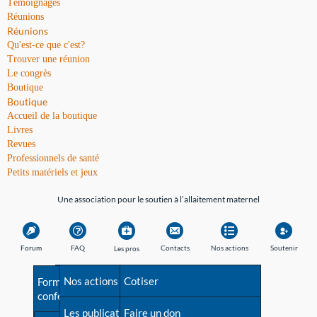
Témoignages
Réunions
Réunions
Qu'est-ce que c'est?
Trouver une réunion
Le congrès
Boutique
Boutique
Accueil de la boutique
Livres
Revues
Professionnels de santé
Petits matériels et jeux
Une association pour le soutien à l’allaitement maternel
Forum
FAQ
Contacts
Nos actions
Soutenir
Les pros
Avant la naissance
Nos actions
Besoin d'aide?
Cotiser
Formations et
conférences
Les débuts
Les publications
Répertoire de tous les
Faire un don