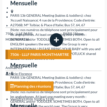
Mensuelle
PARIS 13è
GENERAL Meeting (babies & toddlers): chez
'Accueil Naissance', 4 rue de la Providence; Code d'entrée:
A2706B; M° Tolbiac & Place d'Italie; Bus 57, 64, 67
(Note: nos numéros de téléphone sont principalement pour
7506 - LLLF PARIS
PARIS 18ème
les anglophones. At least one meeting every month :
MONTMARTRE
GENERAL and/or TODDLER. SOMETIMES BOTH. Open to all
ENGLISH speakers the world over. The Group is very
INTERNATIONAL! PLEASE BRING YOUR BABY with you and
stay after the meeting if possible for our POTLUCK shared
7506 - LLLF PARIS MONTMARTRE
lunch.
Lun
02
Nov
2026
10:00 à 14:00
Mensuelle
Animatrice
Marie-Florence
PARIS 13è
GENERAL Meeting (babies & toddlers): chez
'Accueil Naissance', 4 rue de la Providence; Code d'entrée:
Planning des réunions
A2706B; M° Tolbiac & Place d'Italie; Bus 57, 64, 67
(Note: nos numéros de téléphone sont principalement pour
les anglophones. At least one meeting every month :
Ven
02
Oct
2026
10:00 à 12:00
GENERAL and/or TODDLER. SOMETIMES BOTH. Open to all
Mensuelle
ENGLISH speakers the world over. The Group is very