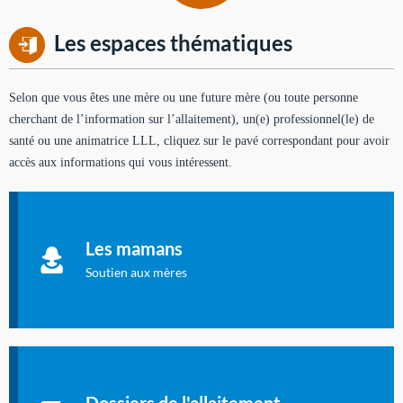
Les espaces thématiques
Selon que vous êtes une mère ou une future mère (ou toute personne
cherchant de l’information sur l’allaitement), un(e) professionnel(le) de
santé ou une animatrice LLL, cliquez sur le pavé correspondant pour avoir
accès aux informations qui vous intéressent.
Soutien aux mères
Informations sur l'allaitement et le maternage, pour vous aider
Les mamans
à allaiter et vous informer : toutes les rubriques qui
concernent l'allaitement.
Soutien aux mères
Les dossiers de l'allaitement
Publication en langue française qui fait le point sur les
Dossiers de l'allaitement