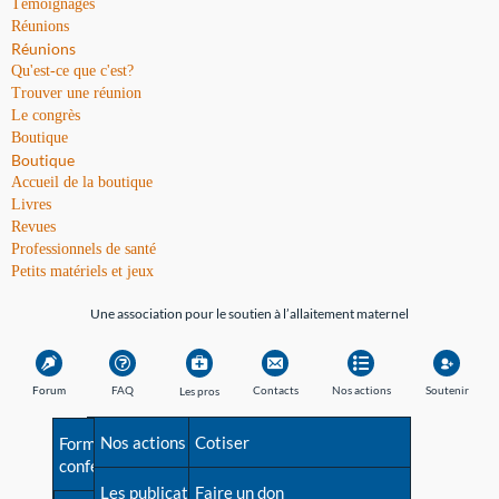
Témoignages
Réunions
Réunions
Qu'est-ce que c'est?
Trouver une réunion
Le congrès
Boutique
Boutique
Accueil de la boutique
Livres
Revues
Professionnels de santé
Petits matériels et jeux
Une association pour le soutien à l’allaitement maternel
Forum
FAQ
Contacts
Nos actions
Soutenir
Les pros
Avant la naissance
Nos actions
Besoin d'aide?
Cotiser
Formations et
conférences
Les débuts
Les publications
Répertoire de tous les
Faire un don