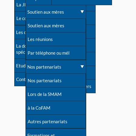
contacts
La JIA
Une difficulté d'allaitement ?
Soutien aux mères
Contact presse
Le congrès
Cas particuliers
Soutien aux mères
Dossier de presse
Les dossiers de l'allaitement
Mythes et vérités
Les réunions
Soutenir LLL
La documentation
spécialisée
Devenir animatrice ?
Par téléphone ou mél
Livre d'or
Etudes récentes
Une question sur le site
Nos partenariats
Forum
Contact
Nos partenariats
S'inscrire à nos newsletters
Lors de la SMAM
à la CoFAM
Autres partenariats
Formations et