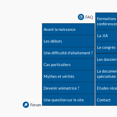
FAQ
Formations 
conférence
Avant la naissance
La JIA
Les débuts
Le congrès
Une difficulté d'allaitement ?
Les dossiers
Cas particuliers
La documen
Mythes et vérités
spécialisée
Devenir animatrice ?
Etudes réc
Une question sur le site
Contact
Forum