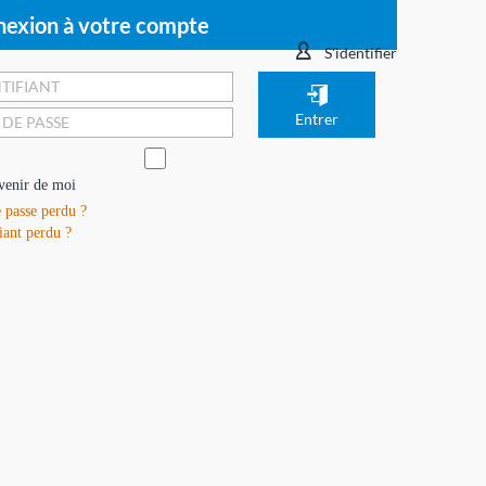
exion à votre compte
S'identifier
venir de moi
 passe perdu ?
iant perdu ?