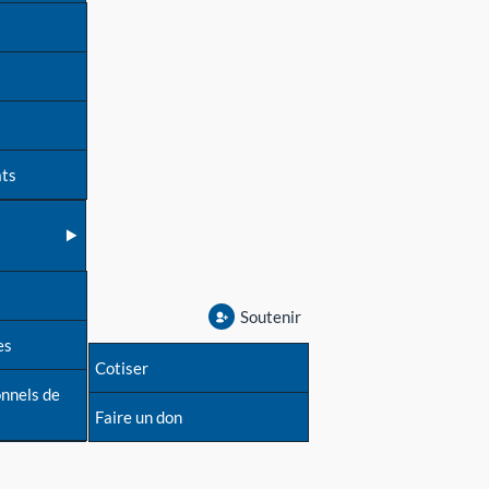
ats
Soutenir
es
Cotiser
onnels de
Faire un don