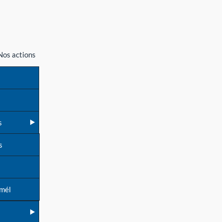
Nos actions
s
s
 mél