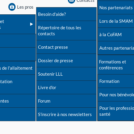
Contacts
Les pros
Nos partenariats
Besoin d'aide?
Lors de la SMAM
et
s
Répertoire de tous les
contacts
à la CoFAM
Contact presse
Autres partenari
Dossier de presse
Formations et
conférences
 de l'allaitement
Soutenir LLL
Formation
tation
Livre d'or
Pour nos bénévol
entes
Forum
Pour les professi
santé
S'inscrire à nos newsletters