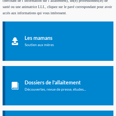
cherchant de l’information sur l’allaitement), un(e) professionnel(le) de
santé ou une animatrice LLL, cliquez sur le pavé correspondant pour avoir
accès aux informations qui vous intéressent.
Soutien aux mères
Informations sur l'allaitement et le maternage, pour vous aider
Les mamans
à allaiter et vous informer : toutes les rubriques qui
concernent l'allaitement.
Soutien aux mères
Les dossiers de l'allaitement
Publication en langue française qui fait le point sur les
Dossiers de l'allaitement
dernières études sur l'allaitement publiées dans la presse
internationale.
Découvertes, revue de presse, études...
Connexion à l'espace privé