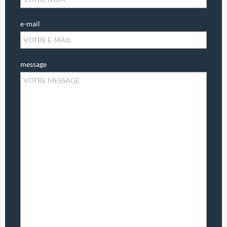
e-mail
message