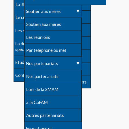
contacts
La JIA
Une difficulté d'allaitement ?
Soutien aux mères
Contact presse
Le congrès
Cas particuliers
Soutien aux mères
Dossier de presse
Les dossiers de l'allaitement
Mythes et vérités
Les réunions
Soutenir LLL
La documentation
spécialisée
Devenir animatrice ?
Par téléphone ou mél
Livre d'or
Etudes récentes
Une question sur le site
Nos partenariats
Forum
Contact
Nos partenariats
S'inscrire à nos newsletters
Lors de la SMAM
à la CoFAM
Autres partenariats
Formations et