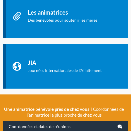
Les animatrices
Des bénévoles pour soutenir les mères
Identifiant oublié ?
Mot de passe oublié ?
Les Journées Internationales de l'Allaitement
La Cité des Sciences et de l’Industrie a accueilli en novembre
JIA
2019 la 11e Journée Internationale de l’Allaitement, un
évènement exceptionnel organisé par LLL France.
Journées Internationales de l'Allaitement
Une animatrice bénévole près de chez vous ?
Coordonnées de
l’animatrice la plus proche de chez vous
Coordonnées et dates de réunions