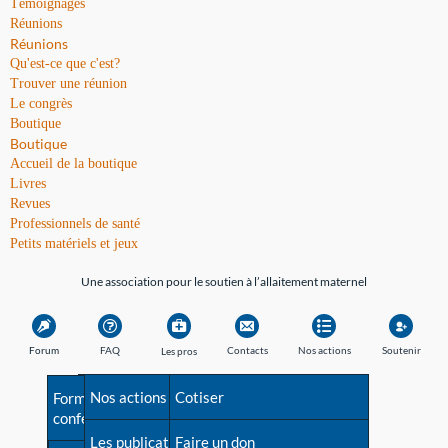
Témoignages
Réunions
Réunions
Qu'est-ce que c'est?
Trouver une réunion
Le congrès
Boutique
Boutique
Accueil de la boutique
Livres
Revues
Professionnels de santé
Petits matériels et jeux
Une association pour le soutien à l’allaitement maternel
Forum
FAQ
Contacts
Nos actions
Soutenir
Les pros
Avant la naissance
Nos actions
Besoin d'aide?
Cotiser
Formations et
conférences
Les débuts
Les publications
Répertoire de tous les
Faire un don