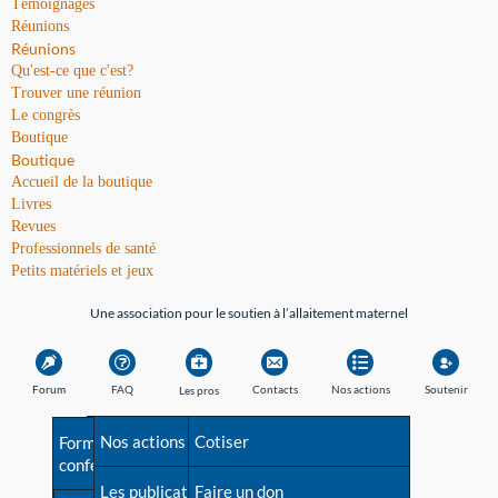
Témoignages
Réunions
Réunions
Qu'est-ce que c'est?
Trouver une réunion
Le congrès
Boutique
Boutique
Accueil de la boutique
Livres
Revues
Professionnels de santé
Petits matériels et jeux
Une association pour le soutien à l’allaitement maternel
Forum
FAQ
Contacts
Nos actions
Soutenir
Les pros
Avant la naissance
Nos actions
Besoin d'aide?
Cotiser
Formations et
conférences
Les débuts
Les publications
Répertoire de tous les
Faire un don