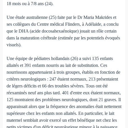
18 mois ou à 7/8 ans (24).
Une étude australienne (25) faite par le Dr Maria Makrides et
ses collègues du Centre médical Flinders, à Adélaïde, a conclu
que le DHA (acide docosahexaénoïque) jouait un rôle certain
dans la maturation cérébrale (estimée par les potentiels évoqués
visuels).
Une équipe de pédiatres hollandais (26) a suivi 135 enfants
allaités et 391 enfants nourris au lait de substitution. Ces
nourrissons appartenaient à trois groupes, établis en fonction de
critères neurologiques : 247 étaient normaux, 213 présentaient
de légers déficits et 66 des troubles sévères. Tous ont été
réexaminés neuf ans plus tard. 401 d'entre eux étaient normaux,
125 montraient des problèmes neurologiques, dont 21 graves. Il
apparaissait alors que la fréquence des anomalies était nettement
supérieure chez les enfants non allaités. En particulier, le lait
maternel semblait avoir exercé un effet bénéfique net chez les
petits victimes d'un déficit neurologique mineur à la naissance