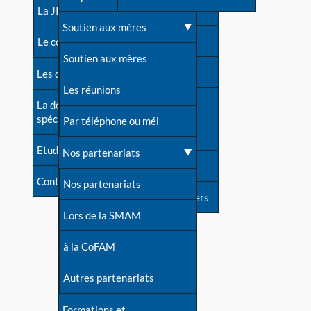
contacts
La JIA
Une difficulté d'allaitement ?
Soutien aux mères
Contact presse
Le congrès
Cas particuliers
Soutien aux mères
Dossier de presse
Les dossiers de l'allaitement
Mythes et vérités
Les réunions
Soutenir LLL
La documentation
spécialisée
Devenir animatrice ?
Par téléphone ou mél
Livre d'or
Etudes récentes
Une question sur le site
Nos partenariats
Forum
Contact
Nos partenariats
S'inscrire à nos newsletters
Lors de la SMAM
à la CoFAM
Autres partenariats
Formations et