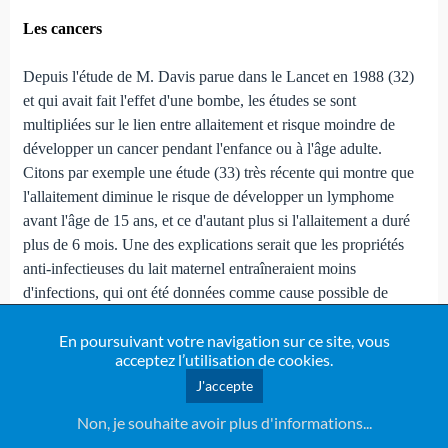
Les cancers
Depuis l'étude de M. Davis parue dans le Lancet en 1988 (32)
et qui avait fait l'effet d'une bombe, les études se sont
multipliées sur le lien entre allaitement et risque moindre de
développer un cancer pendant l'enfance ou à l'âge adulte.
Citons par exemple une étude (33) très récente qui montre que
l'allaitement diminue le risque de développer un lymphome
avant l'âge de 15 ans, et ce d'autant plus si l'allaitement a duré
plus de 6 mois. Une des explications serait que les propriétés
anti-infectieuses du lait maternel entraîneraient moins
d'infections, qui ont été données comme cause possible de
certains cas de lymphomes. D'autres études ont montré un
En poursuivant votre navigation sur ce site, vous
risque réduit pour la maladie de Hodgkins et pour la leucémie.
acceptez l’utilisation de cookies.
J'accepte
Egalement, le risque de cancer du sein serait moindre chez les
femmes ayant été allaitées (34).
Non, je souhaite avoir plus d'informations...