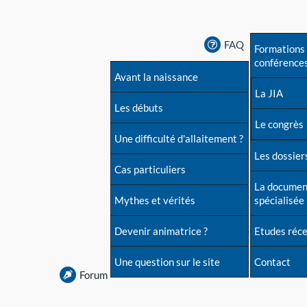
FAQ
Formations 
conférence
Avant la naissance
La JIA
Les débuts
Le congrès
Une difficulté d'allaitement ?
Les dossiers
Cas particuliers
La documen
Mythes et vérités
spécialisée
Devenir animatrice ?
Etudes réc
Une question sur le site
Contact
Forum