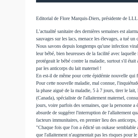
Editorial de Flore Marquis-Diers, présidente de LL
L'actualité sanitaire des dernières semaines est alarm
sauvages sur les lacs, menace les élevages, a tué u
Nous savons depuis longtemps qu'une infection virale 
leur bébé, bien heureuses de la facilité avec laquelle 
protégeait le bébé contre la maladie, surtout s'il était
par les anticorps du lait maternel !
En est-il de même pour cette épidémie nouvelle qui
Pour cette nouvelle maladie, mal connue, l'inquiétude 
la phase aiguë de la maladie, 5 à 7 jours, tirer le lai
(Canada), spécialiste de l'allaitement maternel, cons
jours, voire parfois des semaines, que la personne a é
absurde de suggérer l'interruption de l'allaitement qua
facteurs immunitaires, en premier lieu des anticorps,
"Chaque fois que l'on a édicté un oukase semblable a
que l'allaitement n'augmentait pas les risques pour le