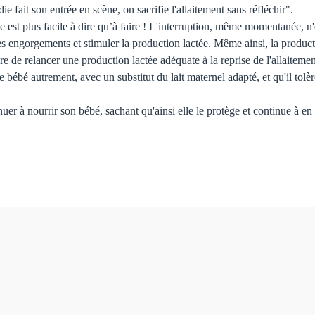
e fait son entrée en scène, on sacrifie l'allaitement sans réfléchir".
 est plus facile à dire qu’à faire ! L'interruption, même momentanée, n'est
 les engorgements et stimuler la production lactée. Même ainsi, la produc
e de relancer une production lactée adéquate à la reprise de l'allaitemen
le bébé autrement, avec un substitut du lait maternel adapté, et qu'il tol
r à nourrir son bébé, sachant qu'ainsi elle le protège et continue à en