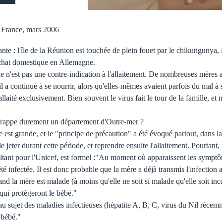
L France, mars 2006
ante : l'île de la Réunion est touchée de plein fouet par le chikungunya,
n chat domestique en Allemagne.
n'est pas une contre-indication à l'allaitement. De nombreuses mères att
il a continué à se nourrir, alors qu'elles-mêmes avaient parfois du mal à s
 allaité exclusivement. Bien souvent le virus fait le tour de la famille, et 
 frappe durement un département d'Outre-mer ?
est grande, et le "principe de précaution" a été évoqué partout, dans la 
t, le jeter durant cette période, et reprendre ensuite l'allaitement. Pourt
ultant pour l'Unicef, est formel :"Au moment où apparaissent les symptôm
té infectée. Il est donc probable que la mère a déjà transmis l'infection
nd la mère est malade (à moins qu'elle ne soit si malade qu'elle soit inca
 qui protègeront le bébé."
u sujet des maladies infectieuses (hépatite A, B, C, virus du Nil récem
 bébé."