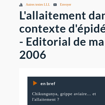
Autres textes LLL
Envoyer
L'allaitement da
contexte d'épid
- Editorial de ma
2006
en bref
Chikungunya, grippe aviaire... et
l'allaitement ?