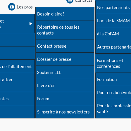
Contacts
Les pros
Nos partenariats
Besoin d'aide?
Lors de la SMAM
et
s
Répertoire de tous les
contacts
à la CoFAM
Contact presse
Autres partenari
Dossier de presse
Formations et
conférences
 de l'allaitement
Soutenir LLL
Formation
tation
Livre d'or
Pour nos bénévol
entes
Forum
Pour les professi
santé
S'inscrire à nos newsletters