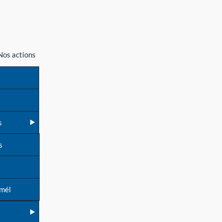
Nos actions
s
s
 mél