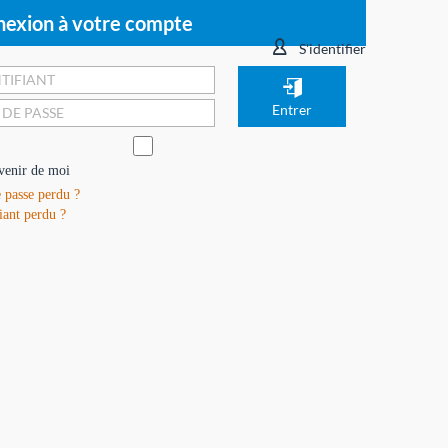
exion à votre compte
S'identifier
venir de moi
 passe perdu ?
iant perdu ?