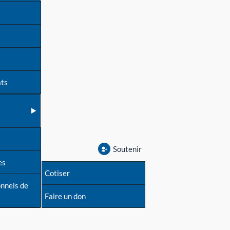
ats
Soutenir
es
Cotiser
onnels de
Faire un don