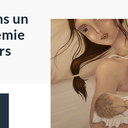
ns un
émie
rs