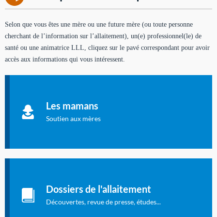
Selon que vous êtes une mère ou une future mère (ou toute personne
cherchant de l’information sur l’allaitement), un(e) professionnel(le) de
santé ou une animatrice LLL, cliquez sur le pavé correspondant pour avoir
accès aux informations qui vous intéressent.
Soutien aux mères
Informations sur l'allaitement et le maternage, pour vous aider
Les mamans
à allaiter et vous informer : toutes les rubriques qui
concernent l'allaitement.
Soutien aux mères
Les dossiers de l'allaitement
Publication en langue française qui fait le point sur les
Dossiers de l'allaitement
dernières études sur l'allaitement publiées dans la presse
internationale.
Découvertes, revue de presse, études...