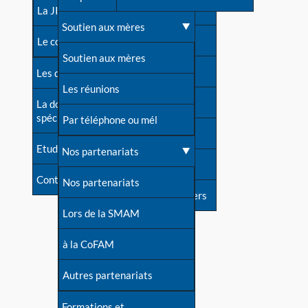
contacts
La JIA
Une difficulté d'allaitement ?
Soutien aux mères
Contact presse
Le congrès
Cas particuliers
Soutien aux mères
Dossier de presse
Les dossiers de l'allaitement
Mythes et vérités
Les réunions
Soutenir LLL
La documentation
spécialisée
Devenir animatrice ?
Par téléphone ou mél
Livre d'or
Etudes récentes
Une question sur le site
Nos partenariats
Forum
Contact
Nos partenariats
S'inscrire à nos newsletters
Lors de la SMAM
à la CoFAM
Autres partenariats
Formations et