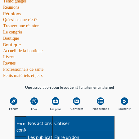
Témoignages
Réunions
Réunions
Qu'est-ce que c'est?
Trouver une réunion
Le congrès
Boutique
Boutique
Accueil de la boutique
Livres
Revues
Professionnels de santé
Petits matériels et jeux
Une association pour le soutien à l’allaitement maternel
Forum
FAQ
Contacts
Nos actions
Soutenir
Les pros
Avant la naissance
Nos actions
Besoin d'aide?
Cotiser
Formations et
conférences
Les débuts
Les publications
Répertoire de tous les
Faire un don