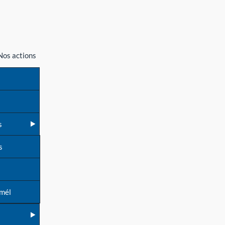
Nos actions
s
s
 mél