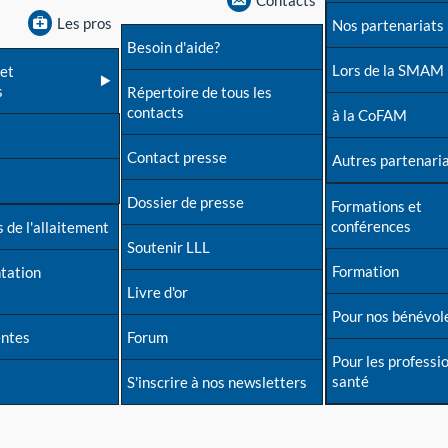
Contacts
Les pros
Nos partenariats
Besoin d'aide?
Lors de la SMAM
et
s
Répertoire de tous les
contacts
à la CoFAM
Contact presse
Autres partenari
Dossier de presse
Formations et
conférences
 de l'allaitement
Soutenir LLL
Formation
tation
Livre d'or
Pour nos bénévol
entes
Forum
Pour les professi
santé
S'inscrire à nos newsletters