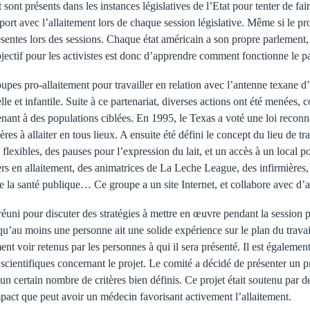
sont présents dans les instances législatives de l’Etat pour tenter de fair
ort avec l’allaitement lors de chaque session législative. Même si le proj
ésentes lors des sessions. Chaque état américain a son propre parlement,
jectif pour les activistes est donc d’apprendre comment fonctionne le pa
oupes pro-allaitement pour travailler en relation avec l’antenne texane d
lle et infantile. Suite à ce partenariat, diverses actions ont été menée
nant à des populations ciblées. En 1995, le Texas a voté une loi reconna
mères à allaiter en tous lieux. A ensuite été défini le concept du lieu de t
 flexibles, des pauses pour l’expression du lait, et un accès à un local p
lers en allaitement, des animatrices de La Leche League, des infirmière
e la santé publique… Ce groupe a un site Internet, et collabore avec d’au
réuni pour discuter des stratégies à mettre en œuvre pendant la session p
’au moins une personne ait une solide expérience sur le plan du travail 
nt voir retenus par les personnes à qui il sera présenté. Il est égalemen
 scientifiques concernant le projet. Le comité a décidé de présenter un p
un certain nombre de critères bien définis. Ce projet était soutenu par d
mpact que peut avoir un médecin favorisant activement l’allaitement.