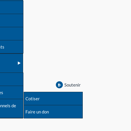
ats
Soutenir
es
Cotiser
onnels de
Faire un don