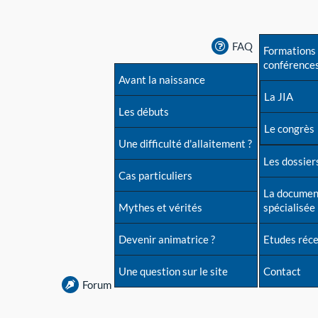
FAQ
Formations 
conférence
Avant la naissance
La JIA
Les débuts
Le congrès
Une difficulté d'allaitement ?
Les dossiers
Cas particuliers
La documen
Mythes et vérités
spécialisée
Devenir animatrice ?
Etudes réc
Une question sur le site
Contact
Forum