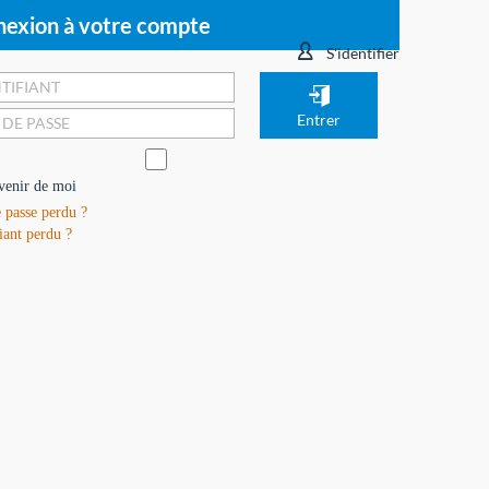
exion à votre compte
S'identifier
venir de moi
 passe perdu ?
iant perdu ?