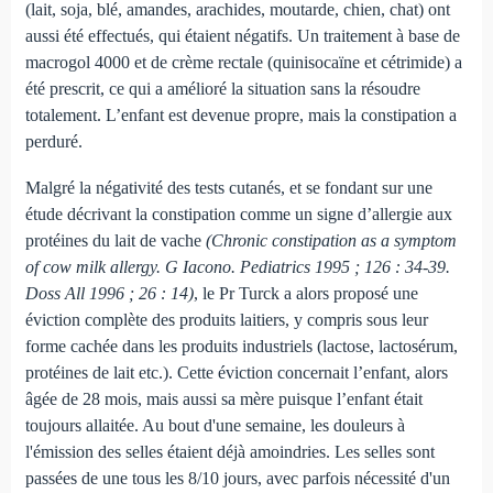
(lait, soja, blé, amandes, arachides, moutarde, chien, chat) ont
aussi été effectués, qui étaient négatifs. Un traitement à base de
macrogol 4000 et de crème rectale (quinisocaïne et cétrimide) a
été prescrit, ce qui a amélioré la situation sans la résoudre
totalement. L’enfant est devenue propre, mais la constipation a
perduré.
Malgré la négativité des tests cutanés, et se fondant sur une
étude décrivant la constipation comme un signe d’allergie aux
protéines du lait de vache
(Chronic constipation as a symptom
of cow milk allergy. G Iacono. Pediatrics 1995 ; 126 : 34-39.
Doss All 1996 ; 26 : 14)
, le Pr Turck a alors proposé une
éviction complète des produits laitiers, y compris sous leur
forme cachée dans les produits industriels (lactose, lactosérum,
protéines de lait etc.). Cette éviction concernait l’enfant, alors
âgée de 28 mois, mais aussi sa mère puisque l’enfant était
toujours allaitée. Au bout d'une semaine, les douleurs à
l'émission des selles étaient déjà amoindries. Les selles sont
passées de une tous les 8/10 jours, avec parfois nécessité d'un