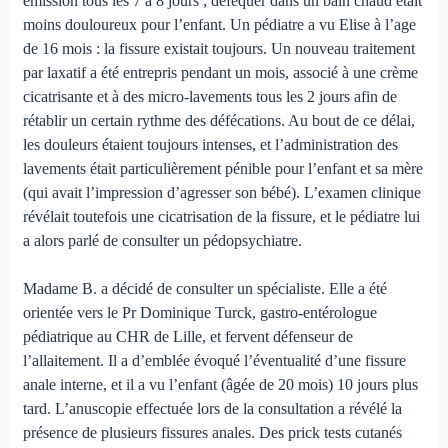
émission tous les 7 à 8 jours ; déféquer dans un bain chaud était
moins douloureux pour l’enfant. Un pédiatre a vu Elise à l’age
de 16 mois : la fissure existait toujours. Un nouveau traitement
par laxatif a été entrepris pendant un mois, associé à une crème
cicatrisante et à des micro-lavements tous les 2 jours afin de
rétablir un certain rythme des défécations. Au bout de ce délai,
les douleurs étaient toujours intenses, et l’administration des
lavements était particulièrement pénible pour l’enfant et sa mère
(qui avait l’impression d’agresser son bébé). L’examen clinique
révélait toutefois une cicatrisation de la fissure, et le pédiatre lui
a alors parlé de consulter un pédopsychiatre.
Madame B. a décidé de consulter un spécialiste. Elle a été
orientée vers le Pr Dominique Turck, gastro-entérologue
pédiatrique au CHR de Lille, et fervent défenseur de
l’allaitement. Il a d’emblée évoqué l’éventualité d’une fissure
anale interne, et il a vu l’enfant (âgée de 20 mois) 10 jours plus
tard. L’anuscopie effectuée lors de la consultation a révélé la
présence de plusieurs fissures anales. Des prick tests cutanés