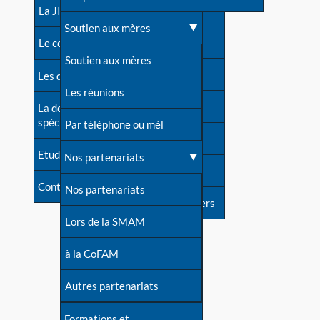
contacts
La JIA
Une difficulté d'allaitement ?
Soutien aux mères
Contact presse
Le congrès
Cas particuliers
Soutien aux mères
Dossier de presse
Les dossiers de l'allaitement
Mythes et vérités
Les réunions
Soutenir LLL
La documentation
spécialisée
Devenir animatrice ?
Par téléphone ou mél
Livre d'or
Etudes récentes
Une question sur le site
Nos partenariats
Forum
Contact
Nos partenariats
S'inscrire à nos newsletters
Lors de la SMAM
à la CoFAM
Autres partenariats
Formations et