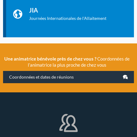
La Cité des Sciences et de l’Industrie a accueilli en novembre
JIA
2019 la 11e Journée Internationale de l’Allaitement, un
évènement exceptionnel organisé par LLL France.
Journées Internationales de l'Allaitement
Une animatrice bénévole près de chez vous ?
Coordonnées de
l’animatrice la plus proche de chez vous
Coordonnées et dates de réunions