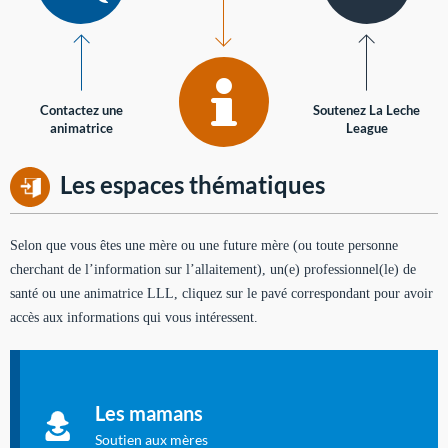
Contactez une
Soutenez La Leche
animatrice
League
Les espaces thématiques
Selon que vous êtes une mère ou une future mère (ou toute personne
cherchant de l’information sur l’allaitement), un(e) professionnel(le) de
santé ou une animatrice LLL, cliquez sur le pavé correspondant pour avoir
accès aux informations qui vous intéressent.
Soutien aux mères
Informations sur l'allaitement et le maternage, pour vous aider
Les mamans
à allaiter et vous informer : toutes les rubriques qui
concernent l'allaitement.
Soutien aux mères