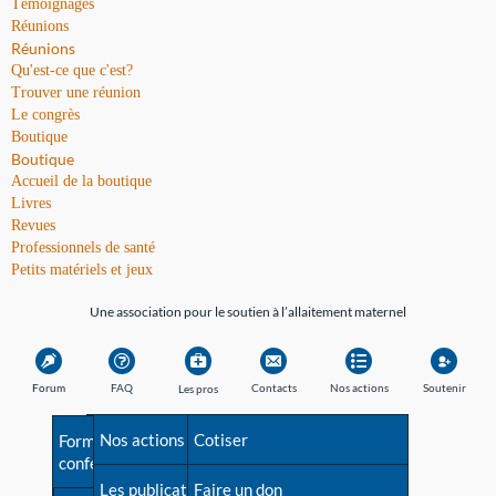
Témoignages
Réunions
Réunions
Qu'est-ce que c'est?
Trouver une réunion
Le congrès
Boutique
Boutique
Accueil de la boutique
Livres
Revues
Professionnels de santé
Petits matériels et jeux
Une association pour le soutien à l’allaitement maternel
Forum
FAQ
Contacts
Nos actions
Soutenir
Les pros
Avant la naissance
Nos actions
Besoin d'aide?
Cotiser
Formations et
conférences
Les débuts
Les publications
Répertoire de tous les
Faire un don