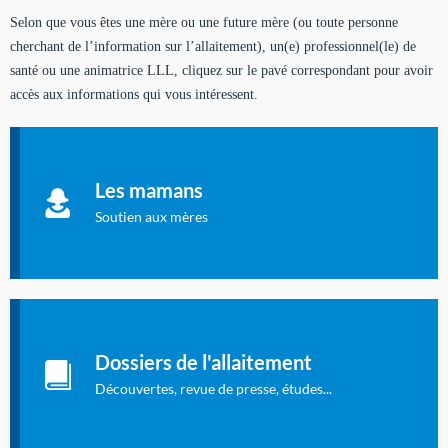
Selon que vous êtes une mère ou une future mère (ou toute personne
cherchant de l’information sur l’allaitement), un(e) professionnel(le) de
santé ou une animatrice LLL, cliquez sur le pavé correspondant pour avoir
accès aux informations qui vous intéressent.
Soutien aux mères
Informations sur l'allaitement et le maternage, pour vous aider
Les mamans
à allaiter et vous informer : toutes les rubriques qui
concernent l'allaitement.
Soutien aux mères
Les dossiers de l'allaitement
Publication en langue française qui fait le point sur les
Dossiers de l'allaitement
dernières études sur l'allaitement publiées dans la presse
internationale.
Découvertes, revue de presse, études...