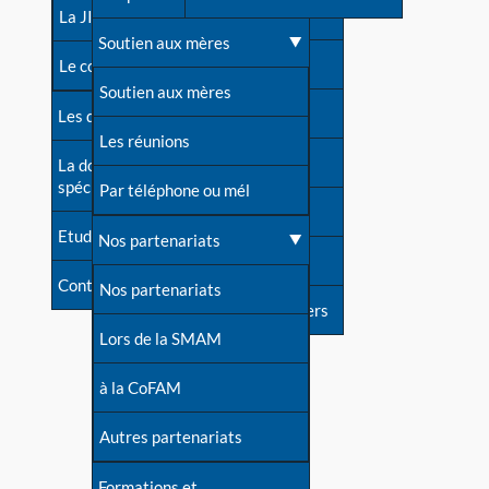
contacts
La JIA
Une difficulté d'allaitement ?
Soutien aux mères
Contact presse
Le congrès
Cas particuliers
Soutien aux mères
Dossier de presse
Les dossiers de l'allaitement
Mythes et vérités
Les réunions
Soutenir LLL
La documentation
spécialisée
Devenir animatrice ?
Par téléphone ou mél
Livre d'or
Etudes récentes
Une question sur le site
Nos partenariats
Forum
Contact
Nos partenariats
S'inscrire à nos newsletters
Lors de la SMAM
à la CoFAM
Autres partenariats
Formations et