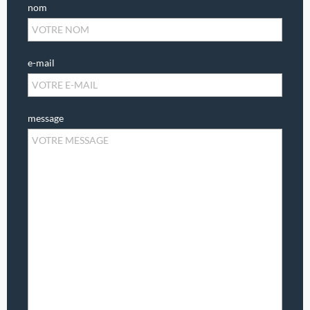
nom
e-mail
message