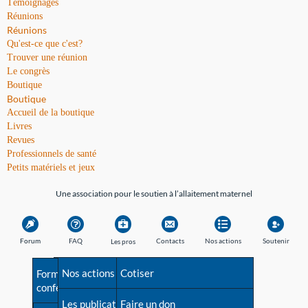
Témoignages
Réunions
Réunions
Qu'est-ce que c'est?
Trouver une réunion
Le congrès
Boutique
Boutique
Accueil de la boutique
Livres
Revues
Professionnels de santé
Petits matériels et jeux
Une association pour le soutien à l’allaitement maternel
Forum
FAQ
Contacts
Nos actions
Soutenir
Les pros
Avant la naissance
Nos actions
Besoin d'aide?
Cotiser
Formations et
conférences
Les débuts
Les publications
Répertoire de tous les
Faire un don