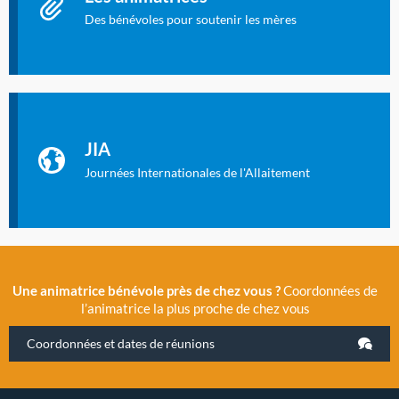
Des bénévoles pour soutenir les mères
Identifiant oublié ?
Mot de passe oublié ?
Les Journées Internationales de l'Allaitement
La Cité des Sciences et de l’Industrie a accueilli en novembre
JIA
2019 la 11e Journée Internationale de l’Allaitement, un
évènement exceptionnel organisé par LLL France.
Journées Internationales de l'Allaitement
Une animatrice bénévole près de chez vous ?
Coordonnées de
l’animatrice la plus proche de chez vous
Coordonnées et dates de réunions