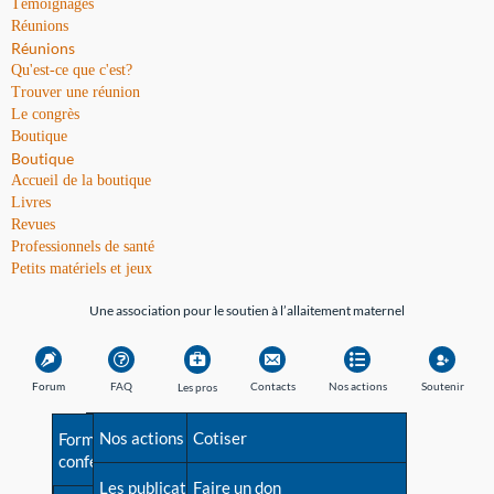
Témoignages
Réunions
Réunions
Qu'est-ce que c'est?
Trouver une réunion
Le congrès
Boutique
Boutique
Accueil de la boutique
Livres
Revues
Professionnels de santé
Petits matériels et jeux
Une association pour le soutien à l’allaitement maternel
Forum
FAQ
Contacts
Nos actions
Soutenir
Les pros
Avant la naissance
Nos actions
Besoin d'aide?
Cotiser
Formations et
conférences
Les débuts
Les publications
Répertoire de tous les
Faire un don