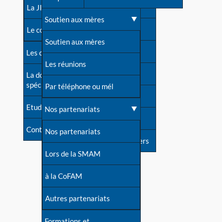
contacts
La JIA
Une difficulté d'allaitement ?
Soutien aux mères
Contact presse
Le congrès
Cas particuliers
Soutien aux mères
Dossier de presse
Les dossiers de l'allaitement
Mythes et vérités
Les réunions
Soutenir LLL
La documentation
spécialisée
Devenir animatrice ?
Par téléphone ou mél
Livre d'or
Etudes récentes
Une question sur le site
Nos partenariats
Forum
Contact
Nos partenariats
S'inscrire à nos newsletters
Lors de la SMAM
à la CoFAM
Autres partenariats
Formations et