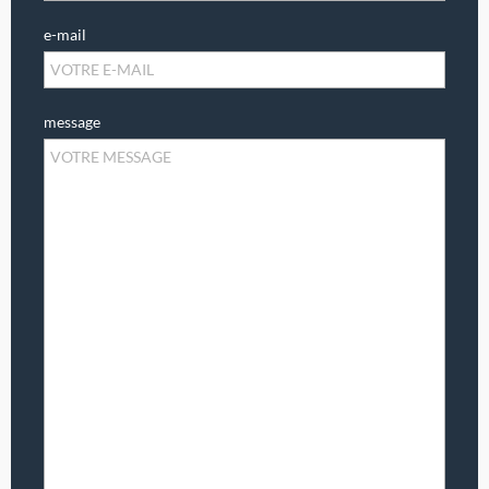
e-mail
message