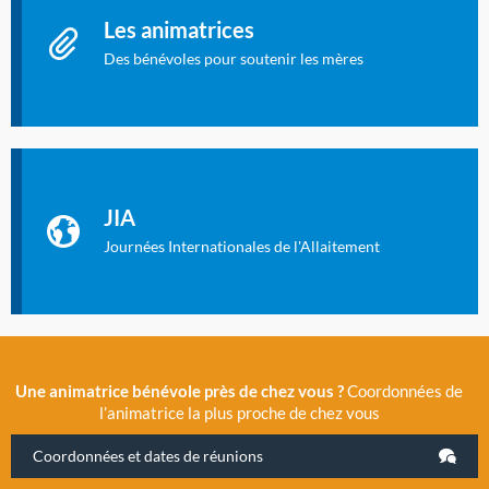
Les animatrices
Des bénévoles pour soutenir les mères
Identifiant oublié ?
Mot de passe oublié ?
Les Journées Internationales de l'Allaitement
La Cité des Sciences et de l’Industrie a accueilli en novembre
JIA
2019 la 11e Journée Internationale de l’Allaitement, un
évènement exceptionnel organisé par LLL France.
Journées Internationales de l'Allaitement
Une animatrice bénévole près de chez vous ?
Coordonnées de
l’animatrice la plus proche de chez vous
Coordonnées et dates de réunions