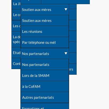
contacts
La JIA
Une difficulté d'allaitement ?
Soutien aux mères
Contact presse
Le congrès
Cas particuliers
Soutien aux mères
Dossier de presse
Les dossiers de l'allaitement
Mythes et vérités
Les réunions
Soutenir LLL
La documentation
spécialisée
Devenir animatrice ?
Par téléphone ou mél
Livre d'or
Etudes récentes
Une question sur le site
Nos partenariats
Forum
Contact
Nos partenariats
S'inscrire à nos newsletters
Lors de la SMAM
à la CoFAM
Autres partenariats
Formations et