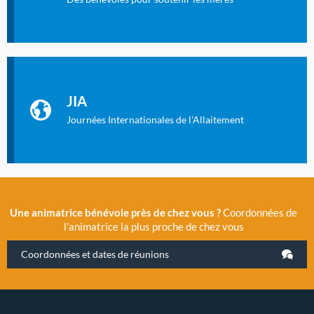
Identifiant oublié ?
Mot de passe oublié ?
Les Journées Internationales de l'Allaitement
La Cité des Sciences et de l’Industrie a accueilli en novembre
JIA
2019 la 11e Journée Internationale de l’Allaitement, un
évènement exceptionnel organisé par LLL France.
Journées Internationales de l'Allaitement
Une animatrice bénévole près de chez vous ?
Coordonnées de
l’animatrice la plus proche de chez vous
Coordonnées et dates de réunions