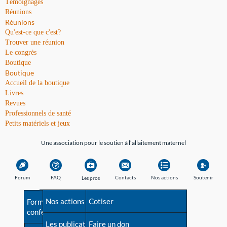
Témoignages
Réunions
Réunions
Qu'est-ce que c'est?
Trouver une réunion
Le congrès
Boutique
Boutique
Accueil de la boutique
Livres
Revues
Professionnels de santé
Petits matériels et jeux
Une association pour le soutien à l’allaitement maternel
Forum
FAQ
Contacts
Nos actions
Soutenir
Les pros
Avant la naissance
Nos actions
Besoin d'aide?
Cotiser
Formations et
conférences
Les débuts
Les publications
Répertoire de tous les
Faire un don