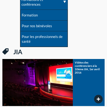
conférences
Formation
Pour nos bénévoles
Pour les professionnels de
santé
JIA
Vidéos des
conférenciers à la
10ème JIA, 1er avril
2016