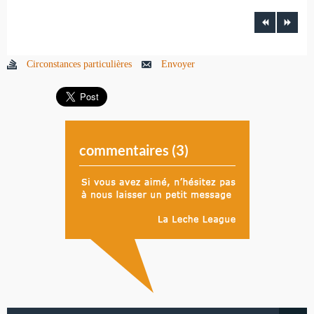
Circonstances particulières
Envoyer
commentaires (
3
)