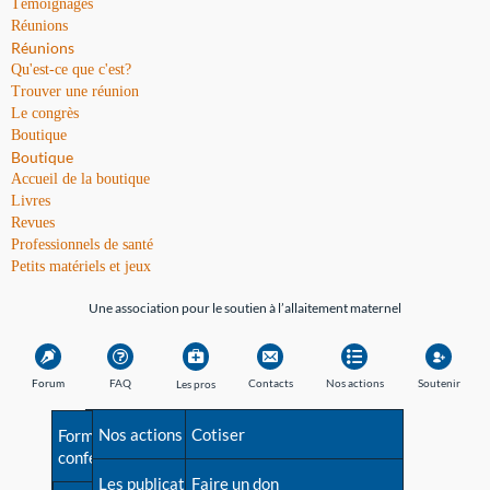
Témoignages
Réunions
Réunions
Qu'est-ce que c'est?
Trouver une réunion
Le congrès
Boutique
Boutique
Accueil de la boutique
Livres
Revues
Professionnels de santé
Petits matériels et jeux
Une association pour le soutien à l’allaitement maternel
Forum
FAQ
Contacts
Nos actions
Soutenir
Les pros
Avant la naissance
Nos actions
Besoin d'aide?
Cotiser
Formations et
conférences
Les débuts
Les publications
Répertoire de tous les
Faire un don