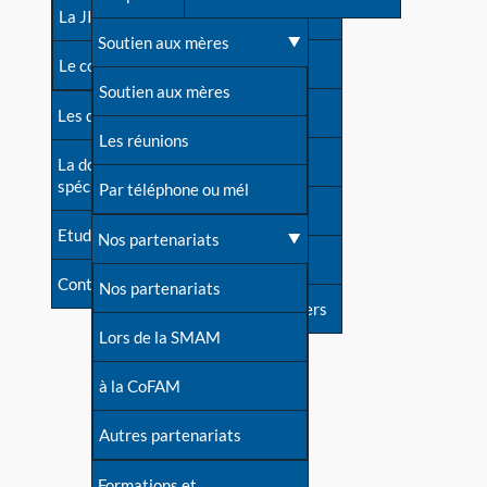
contacts
La JIA
Une difficulté d'allaitement ?
Soutien aux mères
Contact presse
Le congrès
Cas particuliers
Soutien aux mères
Dossier de presse
Les dossiers de l'allaitement
Mythes et vérités
Les réunions
Soutenir LLL
La documentation
spécialisée
Devenir animatrice ?
Par téléphone ou mél
Livre d'or
Etudes récentes
Une question sur le site
Nos partenariats
Forum
Contact
Nos partenariats
S'inscrire à nos newsletters
Lors de la SMAM
à la CoFAM
Autres partenariats
Formations et