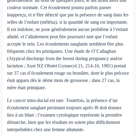
généralement au bout de quelques jours, le lait ayant alors une
couleur normale. Cet écoulement pourra parfois passer
inapperçu, et n’être détecté que par la présence de sang dans les
selles de l’enfant (méléna), si la quantité de sang est importante.
Il est indolore, ne pose généralement aucun problème à l’enfant
allaité, et l’allaitement peut être poursuivi tant que l’enfant
accepte le sein. Les écoulements sanglants semblent être plus
fréquents chez les primipares. Une étude de O’Callaghan
(Atypical discharge from the breast during pregnancy and/or
lactation ; Aust NZ Obstet Gynaecol 21, 214-16, 1981) portait
sur 37 cas d’écoulement rouge ou brunâtre, dont le plus précoce
était apparu dès le 4ème mois de grossesse ; dans 27 cas, la
mère était primipare.
Le cancer intra-ductal est rare. Toutefois, la présence d’un
écoulement sanglant persistant toujours après J8 doit donner
lieu à un bilan ; l’examen cytologique représente la première
démarche, bien que les résultats en soient plus difficilement
interprétables chez une femme allaitante.