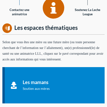
Contactez une
Soutenez La Leche
animatrice
League
Les espaces thématiques
Selon que vous êtes une mère ou une future mère (ou toute personne
cherchant de l’information sur l’allaitement), un(e) professionnel(le) de
santé ou une animatrice LLL, cliquez sur le pavé correspondant pour avoir
accès aux informations qui vous intéressent.
Soutien aux mères
Informations sur l'allaitement et le maternage, pour vous aider
Les mamans
à allaiter et vous informer : toutes les rubriques qui
concernent l'allaitement.
Soutien aux mères