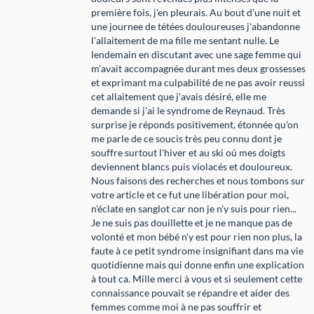
première fois, j'en pleurais. Au bout d'une nuit et
une journee de tétées douloureuses j'abandonne
l'allaitement de ma fille me sentant nulle. Le
lendemain en discutant avec une sage femme qui
m'avait accompagnée durant mes deux grossesses
et exprimant ma culpabilité de ne pas avoir reussi
cet allaitement que j'avais désiré, elle me
demande si j'ai le syndrome de Reynaud. Très
surprise je réponds positivement, étonnée qu'on
me parle de ce soucis très peu connu dont je
souffre surtout l'hiver et au ski oú mes doigts
deviennent blancs puis violacés et douloureux.
Nous faisons des recherches et nous tombons sur
votre article et ce fut une libération pour moi,
n'éclate en sanglot car non je n'y suis pour rien...
Je ne suis pas douillette et je ne manque pas de
volonté et mon bébé n'y est pour rien non plus, la
faute à ce petit syndrome insignifiant dans ma vie
quotidienne mais qui donne enfin une explication
à tout ca. Mille merci à vous et si seulement cette
connaissance pouvait se répandre et aider des
femmes comme moi à ne pas souffrir et