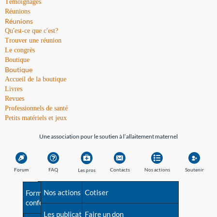
Témoignages
Réunions
Réunions
Qu'est-ce que c'est?
Trouver une réunion
Le congrès
Boutique
Boutique
Accueil de la boutique
Livres
Revues
Professionnels de santé
Petits matériels et jeux
Une association pour le soutien à l’allaitement maternel
Forum
FAQ
Contacts
Nos actions
Soutenir
Les pros
Avant la naissance
Nos actions
Besoin d'aide?
Cotiser
Formations et
conférences
Les débuts
Les publications
Répertoire de tous les
Faire un don