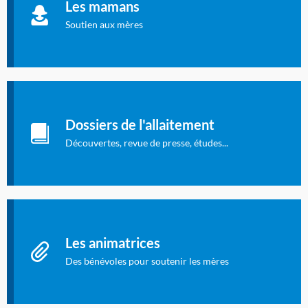
Les mamans
à allaiter et vous informer : toutes les rubriques qui
concernent l'allaitement.
Soutien aux mères
Les dossiers de l'allaitement
Publication en langue française qui fait le point sur les
Dossiers de l'allaitement
dernières études sur l'allaitement publiées dans la presse
internationale.
Découvertes, revue de presse, études...
Connexion à l'espace privé
Les animatrices
Des bénévoles pour soutenir les mères
Identifiant oublié ?
Mot de passe oublié ?