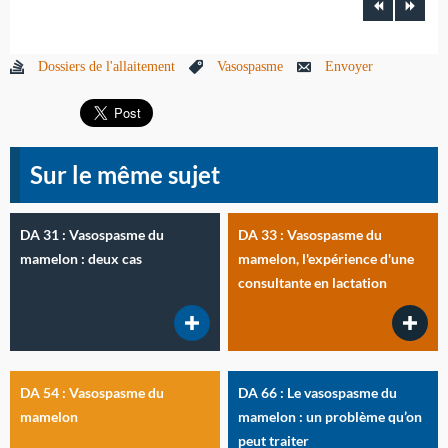
Dossiers de l'allaitement
Vasospasme
Envoyer
Sur le même sujet
DA 31 : Vasospasme du
DA 33 : Vasospasme du
mamelon : deux cas
mamelon, l'expérience d'une
consultante en lactation
DA 54 : Vasospasme du
DA 66 : Le vasospasme du
mamelon
mamelon : un problème qu’on
peut traiter