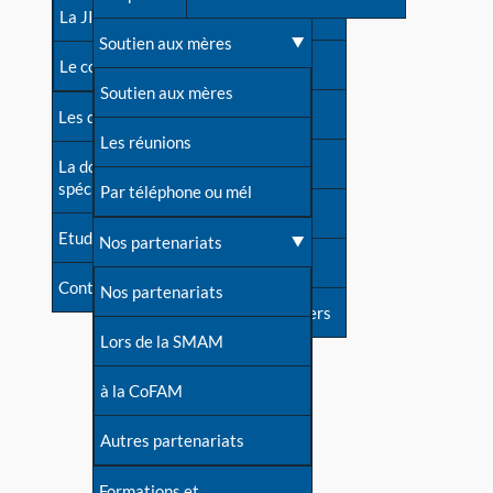
contacts
La JIA
Une difficulté d'allaitement ?
Soutien aux mères
Contact presse
Le congrès
Cas particuliers
Soutien aux mères
Dossier de presse
Les dossiers de l'allaitement
Mythes et vérités
Les réunions
Soutenir LLL
La documentation
spécialisée
Devenir animatrice ?
Par téléphone ou mél
Livre d'or
Etudes récentes
Une question sur le site
Nos partenariats
Forum
Contact
Nos partenariats
S'inscrire à nos newsletters
Lors de la SMAM
à la CoFAM
Autres partenariats
Formations et