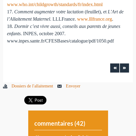
www.who.int/childgrowth/standards/fr/index.html
17.
Comment augmenter votre lactation
(feuillet), et
L’Art de
l’Allaitement Maternel
. LLLFrance.
www.lllfrance.org
.
18.
Dormir c’est vivre aussi, conseils aux parents de jeunes
enfants
. INPES, octobre 2007.
www.inpes.sante.fr/CFESBases/catalogue/pdf/1050.pdf
Dossiers de l'allaitement
Envoyer
commentaires (
42
)