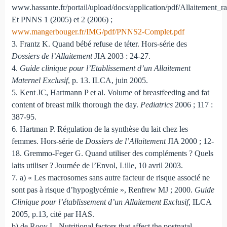
www.hassante.fr/portail/upload/docs/application/pdf/Allaitement_ra
Et PNNS 1 (2005) et 2 (2006) ;
www.mangerbouger.fr/IMG/pdf/PNNS2-Complet.pdf
3. Frantz K. Quand bébé refuse de téter. Hors-série des
Dossiers de l’Allaitement
JIA 2003 : 24-27.
4.
Guide clinique pour l’Etablissement d’un Allaitement
Maternel Exclusif
, p. 13. ILCA, juin 2005.
5. Kent JC, Hartmann P et al. Volume of breastfeeding and fat
content of breast milk thorough the day.
Pediatrics
2006 ; 117 :
387-95.
6. Hartman P. Régulation de la synthèse du lait chez les
femmes. Hors-série de
Dossiers de l’Allaitement
JIA 2000 ; 12-
18. Gremmo-Feger G. Quand utiliser des compléments ? Quels
laits utiliser ? Journée de l’Envol, Lille, 10 avril 2003.
7. a) « Les macrosomes sans autre facteur de risque associé ne
sont pas à risque d’hypoglycémie », Renfrew MJ ; 2000.
Guide
Clinique pour l’établissement d’un Allaitement Exclusif,
ILCA
2005, p.13, cité par HAS.
b) de Rooy L. Nutritional factors that affect the postnatal