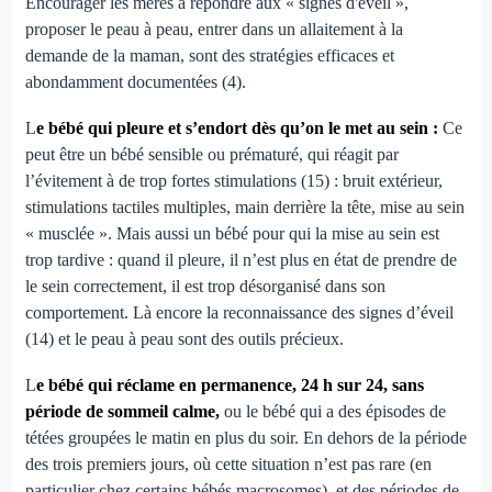
Encourager les mères à répondre aux « signes d'éveil »,
proposer le peau à peau, entrer dans un allaitement à la
demande de la maman, sont des stratégies efficaces et
abondamment documentées (4).
L
e bébé qui pleure et s’endort dès qu’on le met au sein :
Ce
peut être un bébé sensible ou prématuré, qui réagit par
l’évitement à de trop fortes stimulations (15) : bruit extérieur,
stimulations tactiles multiples, main derrière la tête, mise au sein
« musclée ». Mais aussi un bébé pour qui la mise au sein est
trop tardive : quand il pleure, il n’est plus en état de prendre de
le sein correctement, il est trop désorganisé dans son
comportement. Là encore la reconnaissance des signes d’éveil
(14) et le peau à peau sont des outils précieux.
L
e bébé qui réclame en permanence, 24 h sur 24, sans
période de sommeil calme,
ou le bébé qui a des épisodes de
tétées groupées le matin en plus du soir. En dehors de la période
des trois premiers jours, où cette situation n’est pas rare (en
particulier chez certains bébés macrosomes), et des périodes de