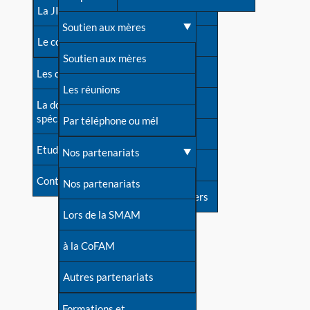
contacts
La JIA
Une difficulté d'allaitement ?
Soutien aux mères
Contact presse
Le congrès
Cas particuliers
Soutien aux mères
Dossier de presse
Les dossiers de l'allaitement
Mythes et vérités
Les réunions
Soutenir LLL
La documentation
spécialisée
Devenir animatrice ?
Par téléphone ou mél
Livre d'or
Etudes récentes
Une question sur le site
Nos partenariats
Forum
Contact
Nos partenariats
S'inscrire à nos newsletters
Lors de la SMAM
à la CoFAM
Autres partenariats
Formations et