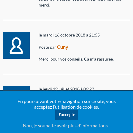
merci.
le mardi 16 octobre 2018 à 21:55
Cuny
Posté par
Merci pour vos conseils. Ça m'a rassurée.
le jeudi 19 juillet 2018 à 06:22
Mathilde
En poursuivant votre navigation sur ce site, vous
Posté par
acceptez l’utilisation de cookies.
Bonjour ma fille aura deux mois le 8 août.je ne me
J'accepte
retrouve pas dans votre article.la plupart du
temps le matin à partir de 5h ou 6h du matin elle
Non, je souhaite avoir plus d'informations...
tète toutes les heures mais je ne dirais pas que je