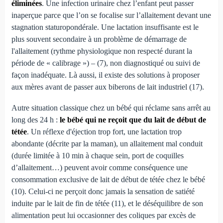
éliminées
. Une infection urinaire chez l’enfant peut passer
inaperçue parce que l’on se focalise sur l’allaitement devant une
stagnation staturopondérale. Une lactation insuffisante est le
plus souvent secondaire à un problème de démarrage de
l'allaitement (rythme physiologique non respecté durant la
période de « calibrage ») – (7), non diagnostiqué ou suivi de
façon inadéquate. Là aussi, il existe des solutions à proposer
aux mères avant de passer aux biberons de lait industriel (17).
Autre situation classique chez un bébé qui réclame sans arrêt au
long des 24 h :
le bébé qui ne reçoit que du lait de début de
tétée
. Un réflexe d'éjection trop fort, une lactation trop
abondante (décrite par la maman), un allaitement mal conduit
(durée limitée à 10 min à chaque sein, port de coquilles
d’allaitement…) peuvent avoir comme conséquence une
consommation exclusive de lait de début de tétée chez le bébé
(10). Celui-ci ne perçoit donc jamais la sensation de satiété
induite par le lait de fin de tétée (11), et le déséquilibre de son
alimentation peut lui occasionner des coliques par excès de