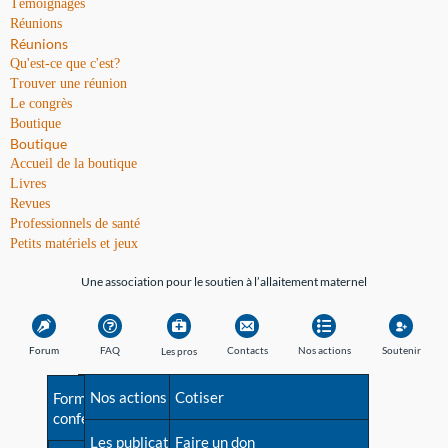
Témoignages
Réunions
Réunions
Qu'est-ce que c'est?
Trouver une réunion
Le congrès
Boutique
Boutique
Accueil de la boutique
Livres
Revues
Professionnels de santé
Petits matériels et jeux
Une association pour le soutien à l’allaitement maternel
Forum
FAQ
Contacts
Nos actions
Soutenir
Les pros
Avant la naissance
Nos actions
Besoin d'aide?
Cotiser
Formations et
conférences
Les débuts
Les publications
Répertoire de tous les
Faire un don