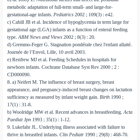
metabolic adaptation of full-term small- and large-for-
gestational-age infants.
Pediatrics
2002 ; 109(3) : e42.
c) Cahill JB et al. Incidence of hypoglycemia in term large for
gestational age (LGA) infants as a function of enteral feeding
type.
ABM News and Views
2002 ; 8(3) : 20.
d) Gremmo-Feger G. Stagnation pondérale chez l'enfant allaité.
Journée de l’Envol, Lille, 10 avril 2003.
e) Renfrew MJ et al. Feeding Schedules in hospitals for
newborn infants. Cochrane Database Syst Rev 2000 ; 2 :
CD000090.
8. a) Neifert M. The influence of breast surgery, breast
appearance, and pregnancy-induced breast changes on lactation
sufficiency as measured by infant weight gain.
Birth
1990 ;
17(1) : 31-8.
b) Woolridge MW et al. Recent advances in breastfeeding.
Acta
Paediat Jpn
1993 ; 35(1) : 1-12.
9. Lukefahr JL. Underlying illness associated with failure to
thrive in breastfed infants.
Clin Pediatr
1990 ; 29(8) : 468-70.