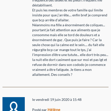
fréquence des tétées et les pleurt fréquent me
déstabilisent.
Et puis les membres de votre famille qui limite
insiste pour que j'arrête.... enfin bref je comprend
que bcp arrête d'allaiter.
Néanmoins ma fille a énormément de coliques...
pourtant je fait attention aux aliments que je
consomme mais elle se tord de douleurs et a
énormément de gaz . Que puis je faire ? Car la
seule chose qui la calme est le sein.... du fait elle
régurgite bcp car mange tout le tps, j'ai
l'impression d'être une tutute... elle dort très peu...
la nuit elle dort casiment que sur moi et pas lgt et
refuse de dormir dans son cododo je commence
vraiment a être fatiguée. Je tiens a mon
allaitement. Des conseils ?
le vendredi 19 juin 2020 à 15:48
Hélène
Posté par