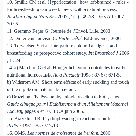
10. Smillie CM et al. Hyperlactation : how left-brained « rules »
for breastfeeding can wreak havoc with a natural process.
Newborn Infant Nurs Rev
2005 ; 5(1) : 49-58. Doss All 2007 ;
70 : 5.
11. Gremmo-Feger G. Journée de l’Envol, Lille, 2003.
12. Didierjean-Jouveau C.
Porter bébé
. Ed Jouvence, 2006.
13. Torvaldsen S et al. Intrapartum epidural analgesia and
breastfeeding : a prospective cohort study.
Int Breastfeed J
2006
; 1 : 24.
14. a) Marchini G et al. Hunger behaviour contributes to early
nutritional homeostasis.
Acta Paediatr
1998 ; 87(6) : 671-5.
b) Widstrom AM. Short-term effects of early suckling and touch
of the nipple on maternal behaviour.
c) Brazelton TB. Psychophysiologic reaction to birth, dans :
Guide clinique pour l’Etablissement d’un Allaitement Maternel
Exclusif
, pages 9 et 10. ILCA juin 2005.
15. Brazelton TB. Psychophysiologic réaction to birth.
J
Pediatr
1961 ; 58 : 513-18.
16. OMS.
Les normes de croissance de l’enfant
, 2006.