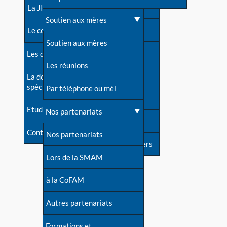
contacts
La JIA
Une difficulté d'allaitement ?
Soutien aux mères
Contact presse
Le congrès
Cas particuliers
Soutien aux mères
Dossier de presse
Les dossiers de l'allaitement
Mythes et vérités
Les réunions
Soutenir LLL
La documentation
spécialisée
Devenir animatrice ?
Par téléphone ou mél
Livre d'or
Etudes récentes
Une question sur le site
Nos partenariats
Forum
Contact
Nos partenariats
S'inscrire à nos newsletters
Lors de la SMAM
à la CoFAM
Autres partenariats
Formations et