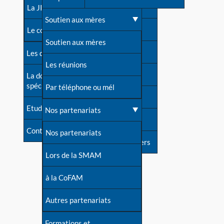
contacts
La JIA
Une difficulté d'allaitement ?
Soutien aux mères
Contact presse
Le congrès
Cas particuliers
Soutien aux mères
Dossier de presse
Les dossiers de l'allaitement
Mythes et vérités
Les réunions
Soutenir LLL
La documentation
spécialisée
Devenir animatrice ?
Par téléphone ou mél
Livre d'or
Etudes récentes
Une question sur le site
Nos partenariats
Forum
Contact
Nos partenariats
S'inscrire à nos newsletters
Lors de la SMAM
à la CoFAM
Autres partenariats
Formations et