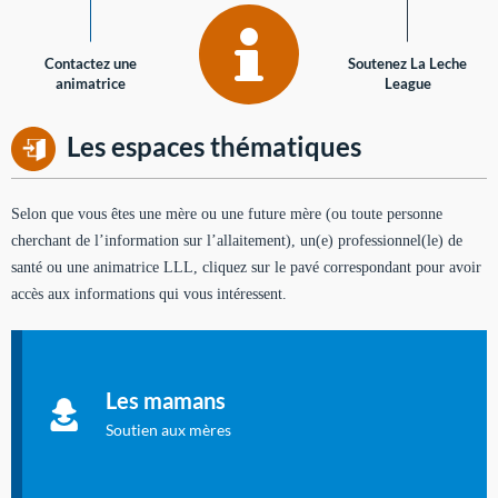
Contactez une
Soutenez La Leche
animatrice
League
Les espaces thématiques
Selon que vous êtes une mère ou une future mère (ou toute personne
cherchant de l’information sur l’allaitement), un(e) professionnel(le) de
santé ou une animatrice LLL, cliquez sur le pavé correspondant pour avoir
accès aux informations qui vous intéressent.
Soutien aux mères
Informations sur l'allaitement et le maternage, pour vous aider
Les mamans
à allaiter et vous informer : toutes les rubriques qui
concernent l'allaitement.
Soutien aux mères