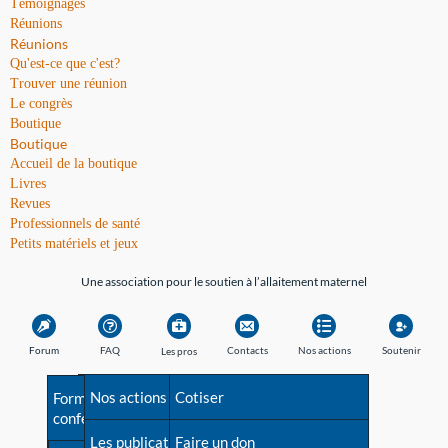
Témoignages
Réunions
Réunions
Qu'est-ce que c'est?
Trouver une réunion
Le congrès
Boutique
Boutique
Accueil de la boutique
Livres
Revues
Professionnels de santé
Petits matériels et jeux
Une association pour le soutien à l’allaitement maternel
Forum
FAQ
Contacts
Nos actions
Soutenir
Les pros
Avant la naissance
Nos actions
Besoin d'aide?
Cotiser
Formations et
conférences
Les débuts
Les publications
Répertoire de tous les
Faire un don