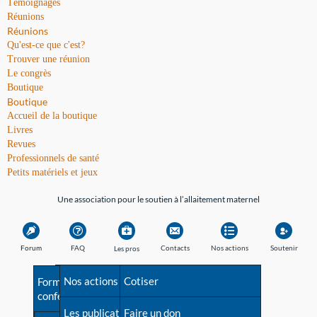
Témoignages
Réunions
Réunions
Qu'est-ce que c'est?
Trouver une réunion
Le congrès
Boutique
Boutique
Accueil de la boutique
Livres
Revues
Professionnels de santé
Petits matériels et jeux
Une association pour le soutien à l’allaitement maternel
Forum
FAQ
Contacts
Nos actions
Soutenir
Les pros
Avant la naissance
Nos actions
Besoin d'aide?
Cotiser
Formations et
conférences
Les débuts
Les publications
Répertoire de tous les
Faire un don