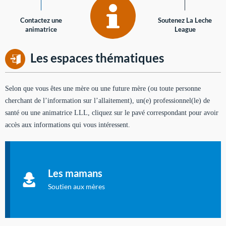
Contactez une
Soutenez La Leche
animatrice
League
Les espaces thématiques
Selon que vous êtes une mère ou une future mère (ou toute personne
cherchant de l’information sur l’allaitement), un(e) professionnel(le) de
santé ou une animatrice LLL, cliquez sur le pavé correspondant pour avoir
accès aux informations qui vous intéressent.
Soutien aux mères
Informations sur l'allaitement et le maternage, pour vous aider
Les mamans
à allaiter et vous informer : toutes les rubriques qui
concernent l'allaitement.
Soutien aux mères