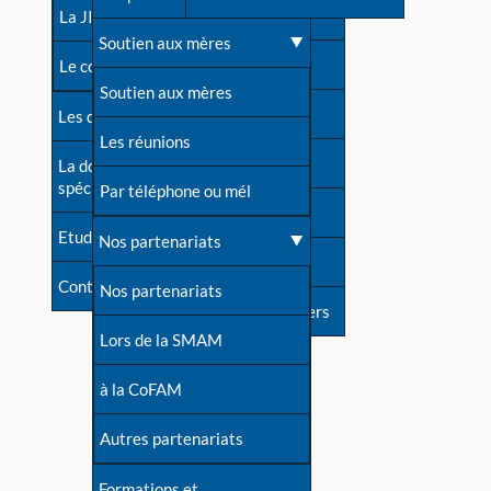
contacts
La JIA
Une difficulté d'allaitement ?
Soutien aux mères
Contact presse
Le congrès
Cas particuliers
Soutien aux mères
Dossier de presse
Les dossiers de l'allaitement
Mythes et vérités
Les réunions
Soutenir LLL
La documentation
spécialisée
Devenir animatrice ?
Par téléphone ou mél
Livre d'or
Etudes récentes
Une question sur le site
Nos partenariats
Forum
Contact
Nos partenariats
S'inscrire à nos newsletters
Lors de la SMAM
à la CoFAM
Autres partenariats
Formations et