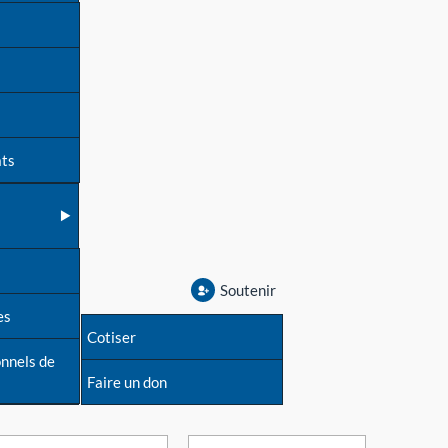
ats
Soutenir
es
Cotiser
onnels de
Faire un don