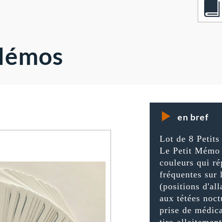
 Mémos
en bref
Lot de 8 Petit
Le Petit Mémo d
couleurs qui ré
fréquentes sur 
(positions d'al
aux tétées noct
prise de médica
tire-allaitemen