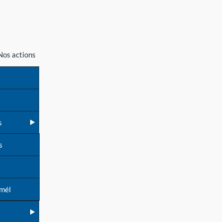
Nos actions
s
s
 mél