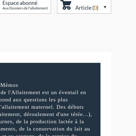
Espace abonné
Article (
0
)
Aux Dossiers de l'allaitement
s Mémos
e l'Allaitement est un éventail en
pond aux questions les plus
l'allaitement maternel. Des débuts
laitement, déroulement d'une tétée...),
urnes, de la production lactée à la
ments, de la conservation du lait au
t et au sevrage, de la reprise du