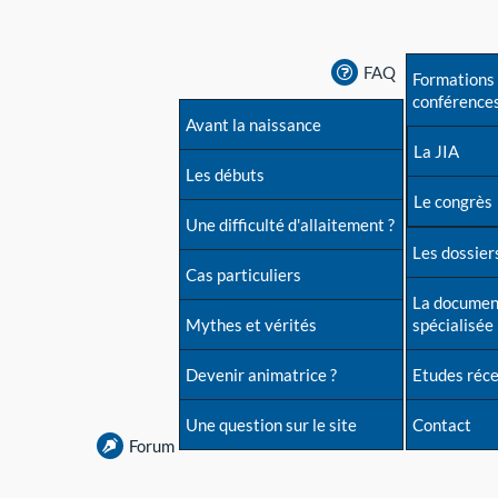
FAQ
Formations 
conférence
Avant la naissance
La JIA
Les débuts
Le congrès
Une difficulté d'allaitement ?
Les dossiers
Cas particuliers
La documen
Mythes et vérités
spécialisée
Devenir animatrice ?
Etudes réc
Une question sur le site
Contact
Forum