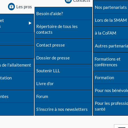
Contacts
Les pros
Nos partenariats
Besoin d'aide?
Lors de la SMAM
et
s
Répertoire de tous les
contacts
à la CoFAM
Contact presse
Autres partenari
Dossier de presse
Formations et
conférences
 de l'allaitement
Soutenir LLL
Formation
tation
Livre d'or
Pour nos bénévol
entes
Forum
Pour les professi
santé
S'inscrire à nos newsletters