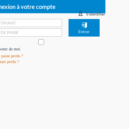
exion à votre compte
S'identifier
venir de moi
 passe perdu ?
iant perdu ?