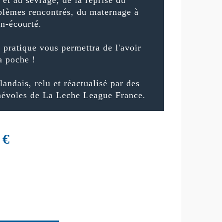
oblèmes rencontrés, du maternage à
on-écourté.
 pratique vous permettra de l'avoir
a poche !
landais, relu et réactualisé par des
névoles de La Leche League France.
€