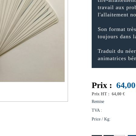
travail aux pr
l'allaitement n
Son format très
toujours dans l
Traduit du néer
animatrices bé
Prix :
64,00
Prix HT :
64,00 €
Remise
TVA :
Price / Kg: