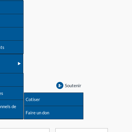
ats
Soutenir
es
Cotiser
onnels de
Faire un don