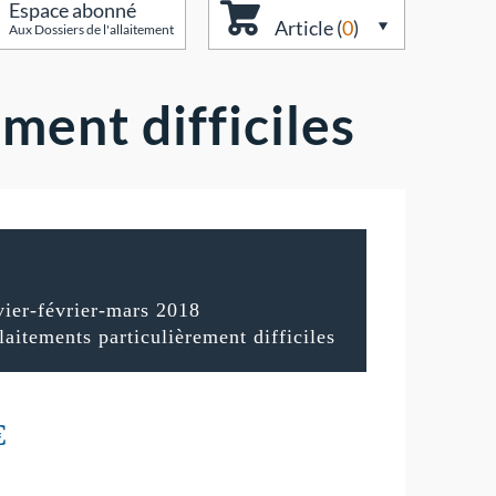
Espace abonné
Article (
0
)
Aux Dossiers de l'allaitement
ment difficiles
ier-février-mars 2018
aitements particulièrement difficiles
€