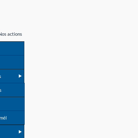
Nos actions
s
s
 mél