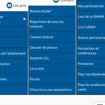
Contacts
Les pros
Nos partenariats
Besoin d'aide?
Lors de la SMAM
et
s
Répertoire de tous les
contacts
à la CoFAM
Contact presse
Autres partenari
Dossier de presse
Formations et
conférences
 de l'allaitement
Soutenir LLL
Formation
tation
Livre d'or
Pour nos bénévol
entes
Forum
Pour les professi
santé
S'inscrire à nos newsletters