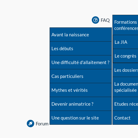
FAQ
Formations 
conférence
Avant la naissance
La JIA
Les débuts
Le congrès
Une difficulté d'allaitement ?
Les dossiers
Cas particuliers
La documen
Mythes et vérités
spécialisée
Devenir animatrice ?
Etudes réc
Une question sur le site
Contact
Forum