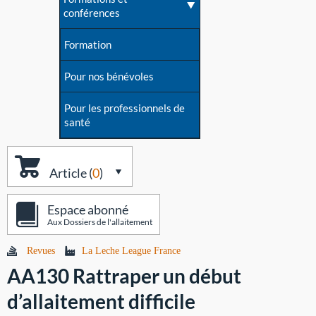
conférences
Formation
Pour nos bénévoles
Pour les professionnels de
santé
Article (
0
)
Espace abonné
Aux Dossiers de l'allaitement
Revues
La Leche League France
AA130 Rattraper un début
d’allaitement difficile