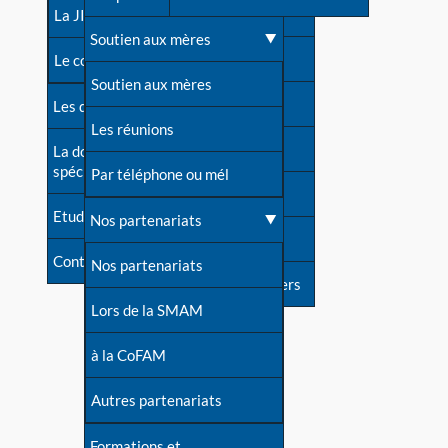
contacts
La JIA
Une difficulté d'allaitement ?
Soutien aux mères
Contact presse
Le congrès
Cas particuliers
Soutien aux mères
Dossier de presse
Les dossiers de l'allaitement
Mythes et vérités
Les réunions
Soutenir LLL
La documentation
spécialisée
Devenir animatrice ?
Par téléphone ou mél
Livre d'or
Etudes récentes
Une question sur le site
Nos partenariats
Forum
Contact
Nos partenariats
S'inscrire à nos newsletters
Lors de la SMAM
à la CoFAM
Autres partenariats
Formations et