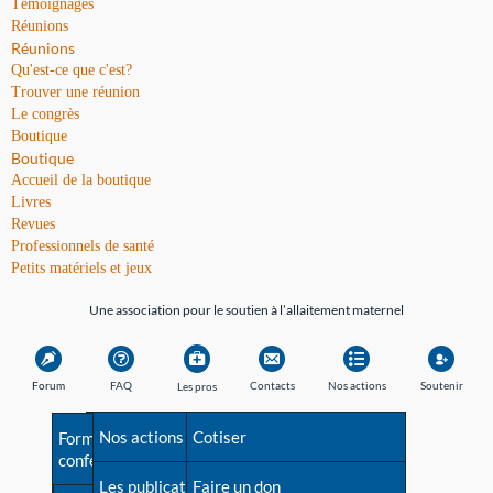
Témoignages
Réunions
Réunions
Qu'est-ce que c'est?
Trouver une réunion
Le congrès
Boutique
Boutique
Accueil de la boutique
Livres
Revues
Professionnels de santé
Petits matériels et jeux
Une association pour le soutien à l’allaitement maternel
Forum
FAQ
Contacts
Nos actions
Soutenir
Les pros
Avant la naissance
Nos actions
Besoin d'aide?
Cotiser
Formations et
conférences
Les débuts
Les publications
Répertoire de tous les
Faire un don