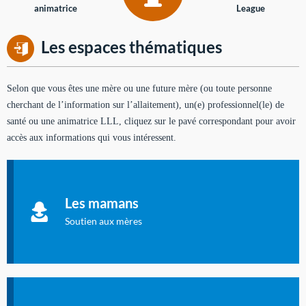
animatrice
League
Les espaces thématiques
Selon que vous êtes une mère ou une future mère (ou toute personne
cherchant de l’information sur l’allaitement), un(e) professionnel(le) de
santé ou une animatrice LLL, cliquez sur le pavé correspondant pour avoir
accès aux informations qui vous intéressent.
Soutien aux mères
Informations sur l'allaitement et le maternage, pour vous aider
Les mamans
à allaiter et vous informer : toutes les rubriques qui
concernent l'allaitement.
Soutien aux mères
Les dossiers de l'allaitement