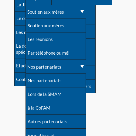
contacts
La JIA
Une difficulté d'allaitement ?
Soutien aux mères
Contact presse
Le congrès
Cas particuliers
Soutien aux mères
Dossier de presse
Les dossiers de l'allaitement
Mythes et vérités
Les réunions
Soutenir LLL
La documentation
spécialisée
Devenir animatrice ?
Par téléphone ou mél
Livre d'or
Etudes récentes
Une question sur le site
Nos partenariats
Forum
Contact
Nos partenariats
S'inscrire à nos newsletters
Lors de la SMAM
à la CoFAM
Autres partenariats
Formations et