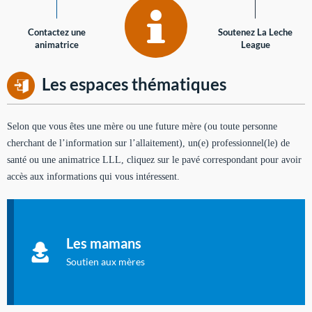
Contactez une
Soutenez La Leche
animatrice
League
Les espaces thématiques
Selon que vous êtes une mère ou une future mère (ou toute personne
cherchant de l’information sur l’allaitement), un(e) professionnel(le) de
santé ou une animatrice LLL, cliquez sur le pavé correspondant pour avoir
accès aux informations qui vous intéressent.
Soutien aux mères
Informations sur l'allaitement et le maternage, pour vous aider
Les mamans
à allaiter et vous informer : toutes les rubriques qui
concernent l'allaitement.
Soutien aux mères