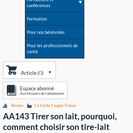
conférences
Formation
Pour nos bénévoles
Pour les professionnels de
santé
Article (
0
)
Espace abonné
Aux Dossiers de l'allaitement
Revues
La Leche League France
AA143 Tirer son lait, pourquoi,
comment choisir son tire-lait