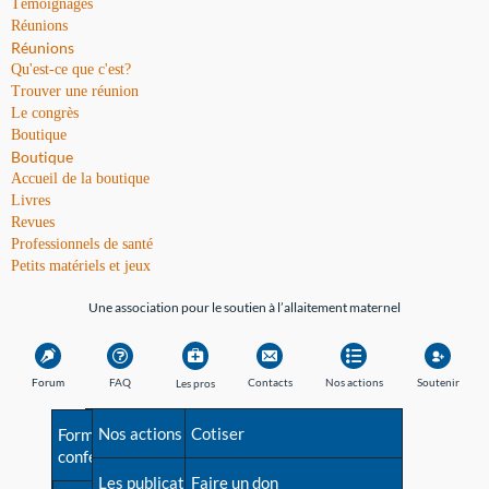
Témoignages
Réunions
Réunions
Qu'est-ce que c'est?
Trouver une réunion
Le congrès
Boutique
Boutique
Accueil de la boutique
Livres
Revues
Professionnels de santé
Petits matériels et jeux
Une association pour le soutien à l’allaitement maternel
Forum
FAQ
Contacts
Nos actions
Soutenir
Les pros
Avant la naissance
Nos actions
Besoin d'aide?
Cotiser
Formations et
conférences
Les débuts
Les publications
Répertoire de tous les
Faire un don